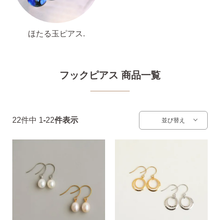
ピアス安心サポート
ほたる玉ピアス.
お買い物について
フックピアス 商品一覧
なでしこスタイルについて
22
件中
1
-
22
件表示
並び替え
ギフト