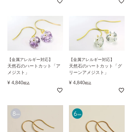
（初回のみ）。
2）
ピアスホールのお悩み相談室
ピアスホールアドバイザーによる、相談実績
約8,000件！
3）
10日間返品保証
チタン純度99.5%、素材に自信あり！
もしもお
肌に合わない時にも安心。相談実績約8,000
【金属アレルギー対応】
【金属アレルギー対応】
件！
天然石のハートカット「ア
天然石のハートカット「グ
メジスト」
リーンアメジスト」
4）
キャッチの予備
¥
4,840
¥
4,840
税込
税込
使いやすい「花型シリコンキャッチ」も５ペ
ア、どーんとプレゼント♪