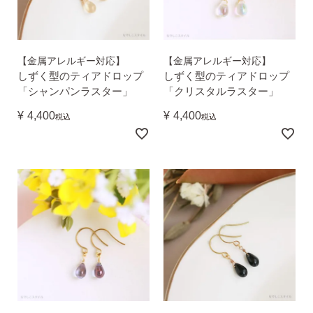
平日 9:00〜17:00
場合
AM10:00までの
商品到着後10日以内使
即日発送
用後の返品可
【金属アレルギー対応】
【金属アレルギー対応】
しずく型のティアドロップ
しずく型のティアドロップ
「シャンパンラスター」
「クリスタルラスター」
¥
4,400
¥
4,400
税込
税込