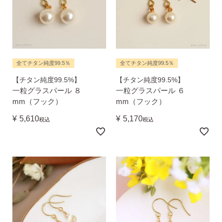
お支払い
配送・送料
・Amazon Pay
全てチタン純度99.5％
全てチタン純度99.5％
・宅配便
・クレジットカード
【チタン純度99.5%】
【チタン純度99.5%】
全国一律 715円
・銀行振込
一粒グラスパール ８
一粒グラスパール ６
7,000円以上購入で
・コンビニ後払
mm（フック）
mm（フック）
送料無料
・代金引換
¥
5,610
¥
5,170
税込
税込
営業時間
返品について
金属アレルギーが出た