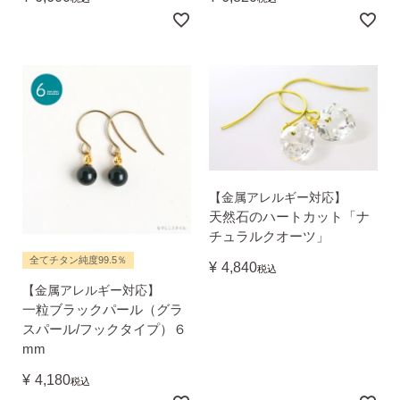
ピアスホールアドバイザー
金野です
【金属アレルギー対応】
天然石のハートカット「ナ
チュラルクオーツ」
全てチタン純度99.5％
¥
4,840
税込
なでしこスタイルの
【金属アレルギー対応】
安心サポート
一粒ブラックパール（グラ
スパール/フックタイプ）６
mm
1）
「ピアス初めてBOOK」同梱
このBOOKなら、
¥
4,180
税込
ピアス初心者さんの素朴な疑問を解消です