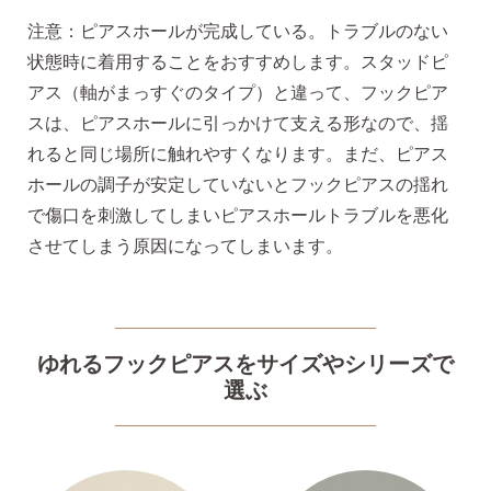
注意：ピアスホールが完成している。トラブルのない
状態時に着用することをおすすめします。
スタッドピ
揺れるスタッドピアス
アス（軸がまっすぐのタイプ）と違って、フックピア
スは、ピアスホールに引っかけて支える形なので、揺
れると同じ場所に触れやすくなります。
まだ、ピアス
揺れるフックピアス
ホールの調子が安定していないとフックピアスの揺れ
で傷口を刺激してしまいピアスホールトラブルを悪化
させてしまう原因になってしまいます。
バックキャッチ
ピアスチャーム
ゆれるフックピアスをサイズやシリーズで
選ぶ
予備の替えキャッチ・ケア用品