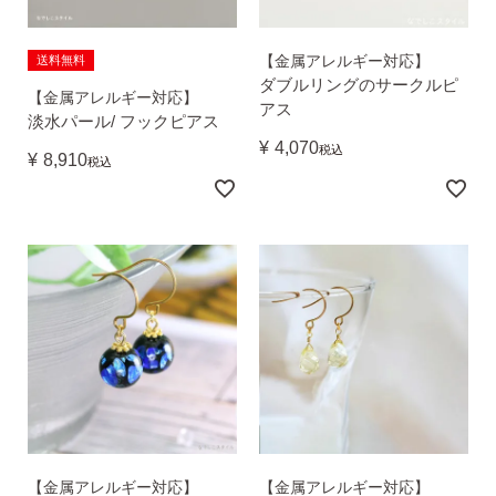
【金属アレルギー対応】
送料無料
ダブルリングのサークルピ
【金属アレルギー対応】
アス
淡水パール/ フックピアス
¥
4,070
税込
¥
8,910
税込
季節ごとにリボンのカラーが変わる「特性ピアスケース」
に「お渡し用バック」と季節に合わせた「メッセージカー
ド」を同封いたします。
詳しく見る
【金属アレルギー対応】
【金属アレルギー対応】