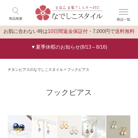
×
ゲスト 様 こんにちは
閉じる
商品検索
商品一覧
ログイン
トップ
お肌に合わない時は
10日間返金保証付
・7,000円で
送料無料
▼夏季休暇のお知らせ(8/13～8/16)
チタンピアスのなでしこスタイル
フックピアス
フックピアス