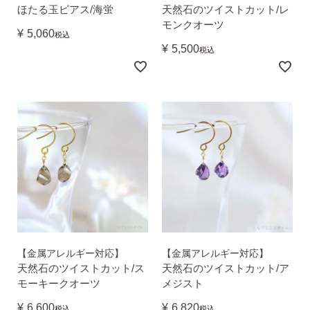
ほたる玉ピアス/海蛍
天然石のツイストカット/レ
モンクオーツ
¥
5,060
税込
¥
5,500
税込
SNS 時々更新中です。
フォローしてみてください。
ピアスの通販ショップ
ようこそ！！なでしこスタイルへ！
【金属アレルギー対応】
【金属アレルギー対応】
天然石のツイストカット/ス
天然石のツイストカット/ア
モーキークオーツ
メジスト
¥
6,600
¥
6,820
税込
税込