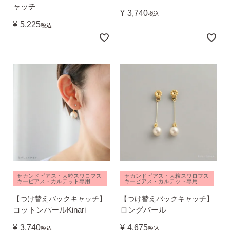
ャッチ
¥
3,740
税込
¥
5,225
税込
ピアスホールアドバイザー
金野です
なでしこスタイルの
安心サポート
セカンドピアス・大粒スワロフス
セカンドピアス・大粒スワロフス
キーピアス・カルテット専用
キーピアス・カルテット専用
【つけ替えバックキャッチ】
【つけ替えバックキャッチ】
1）
「ピアス初めてBOOK」同梱
コットンパールKinari
ロングパール
このBOOKなら、
ピアス初心者さんの素朴な疑問を解消です
¥
3,740
¥
4,675
税込
税込