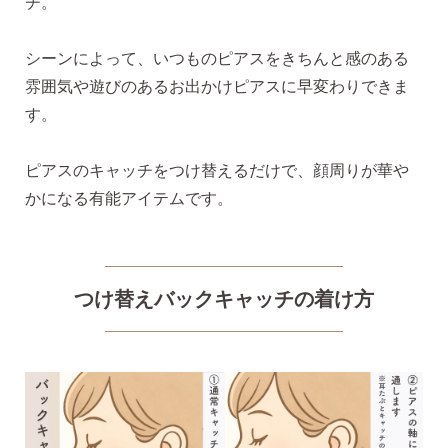
チ。
シーンによって、いつものピアスをきちんと感のある
揺れるスタッドピアス
雰囲気や遊びのあるお出かけピアスに早変わりできま
す。
揺れるフックピアス
ピアスのキャッチをつけ替えるだけで、顔周りが華や
かになる有能アイテムです。
バックキャッチ
つけ替えバックキャッチの着け方
ピアスチャーム
予備の替えキャッチ・ケア用品