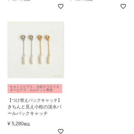
（初回のみ）。
2）
ピアスホールのお悩み相談室
ピアスホールアドバイザーによる、相談実績
約8,000件！
3）
10日間返品保証
チタン純度99.5%、素材に自信あり！
もしもお
肌に合わない時にも安心。相談実績約8,000
件！
4）
キャッチの予備
使いやすい「花型シリコンキャッチ」も５ペ
セカンドピアス・大粒スワロフス
キーピアス・カルテット専用
ア、どーんとプレゼント♪
【つけ替えバックキャッチ】
きちんと見え小粒の淡水パ
ールバックキャッチ
¥
5,280
税込