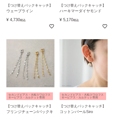
【つけ替えバックキャッチ】
【つけ替えバックキャッチ】
ウェーブライン
ハーキマーダイヤモンド
¥
4,730
¥
5,170
税込
税込
SNS 時々更新中です。
フォローしてみてください。
ピアスの通販ショップ
ようこそ！！なでしこスタイルへ！
セカンドピアス・大粒スワロフス
セカンドピアス・大粒スワロフス
キーピアス・カルテット専用
キーピアス・カルテット専用
【つけ替えバックキャッチ】
【つけ替えバックキャッチ】
フリンジチェーン/バックキ
コットンパールSiro