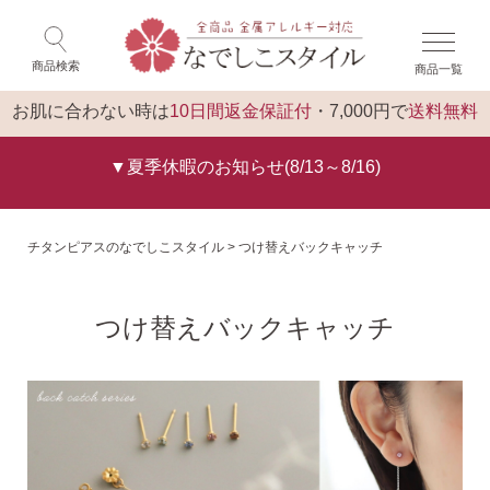
×
ゲスト 様 こんにちは
閉じる
商品検索
商品一覧
ログイン
トップ
お肌に合わない時は
10日間返金保証付
・7,000円で
送料無料
▼夏季休暇のお知らせ(8/13～8/16)
チタンピアスのなでしこスタイル
つけ替えバックキャッチ
つけ替えバックキャッチ