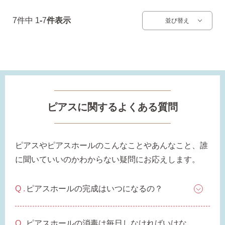
お支払い
配送・送料
7
件中
1
-
7
件表示
並び替え
・Amazon Pay
・宅配便
・クレジットカード
全国一律 715円
・銀行振込
7,000円以上購入で
・コンビニ後払
ピアスに関するよくある質問
送料無料
・代金引換
ピアスやピアスホールのこんなことやあんなこと、誰
に聞いていいのかわからない疑問にお応えします。
営業時間
返品について
ピアスホールの完成はいつになるの？
金属アレルギーが出た
ピアスホールの消毒は毎日しなければいけな