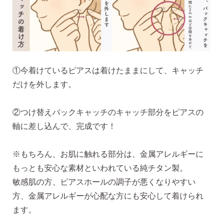
無くした時の片耳ピアス
全ての商品を見る
①今着けているピアスは着けたままにして、キャッチ
だけを外します。
ピアスの大きさで選ぶ
②つけ替えバックキャッチのキャッチ部分をピアスの
軸に差し込んで、完成です！
シーンで選ぶ
※もちろん、お肌に触れる部分は、金属アレルギーに
もっとも安心な素材といわれている純チタン製。
色で選ぶ
敏感肌の方、ピアスホールの調子が悪くなりやすい
方、金属アレルギーが心配な方にも安心して着けられ
誕生石で選ぶ
ます。