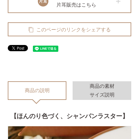
無くした時の片耳ピアス
片耳販売はこちら
全ての商品を見る
このページのリンクをシェアする
ピアスの大きさで選ぶ
シーンで選ぶ
商品の素材
商品の説明
サイズ説明
色で選ぶ
【ほんのり色づく、シャンパンラスター】
誕生石で選ぶ
ピアスホール完成までの3stepで選ぶ