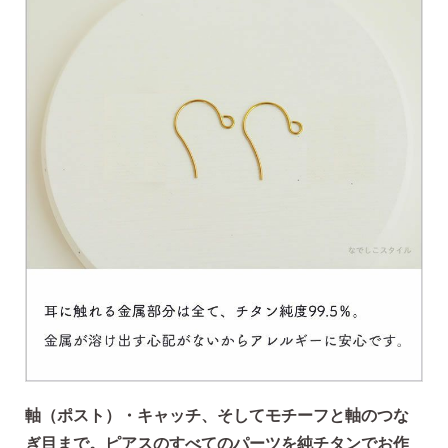
ピアスホールアドバイザー
金野です
なでしこスタイルの
安心サポート
1）
「ピアス初めてBOOK」同梱
このBOOKなら、
ピアス初心者さんの素朴な疑問を解消です
軸（ポスト）・キャッチ、そしてモチーフと軸のつな
（初回のみ）。
ぎ目まで。ピアスのすべてのパーツを純チタンでお作