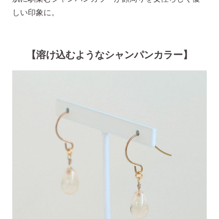
しい印象に。
ピアス安心サポート
【溶け込むようなシャンパンカラー】
お買い物について
なでしこスタイルについて
ギフト