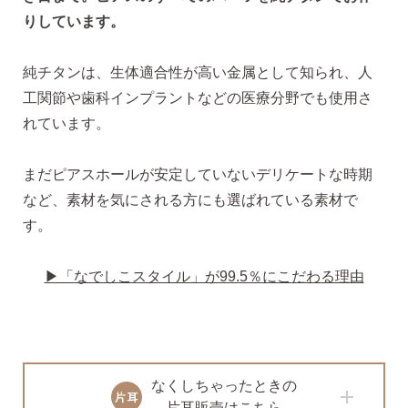
りしています。
2）
ピアスホールのお悩み相談室
ピアスホールアドバイザーによる、相談実績
約8,000件！
純チタンは、生体適合性が高い金属として知られ、人
工関節や歯科インプラントなどの医療分野でも使用さ
3）
10日間返品保証
れています。
チタン純度99.5%、素材に自信あり！
もしもお
肌に合わない時にも安心。相談実績約8,000
件！
まだピアスホールが安定していないデリケートな時期
など、素材を気にされる方にも選ばれている素材で
4）
キャッチの予備
す。
使いやすい「花型シリコンキャッチ」も５ペ
ア、どーんとプレゼント♪
▶「なでしこスタイル」が99.5％にこだわる理由
なくしちゃったときの
お支払い
配送・送料
片耳販売はこちら