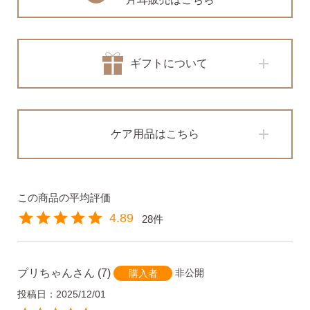
・Amazon Pay
ギフトについて
・宅配便
・クレジットカード
全国一律 715円
・銀行振込
7,000円以上購入で
・コンビニ後払
送料無料
ケア用品はこちら
・代金引換
営業時間
返品について
4.89
28
プリちゃん
7
非公開
購入者
金属アレルギーが出た
平日 9:00〜17:00
投稿日
2025/12/01
場合