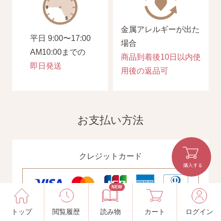
金属アレルギーが出た
平日 9:00〜17:00
場合
AM10:00までの
商品到着後10日以内使
即日発送
用後の返品可
お支払い方法
クレジットカード
NEW
トップ
閲覧履歴
読み物
カート
ログイン
電子決済