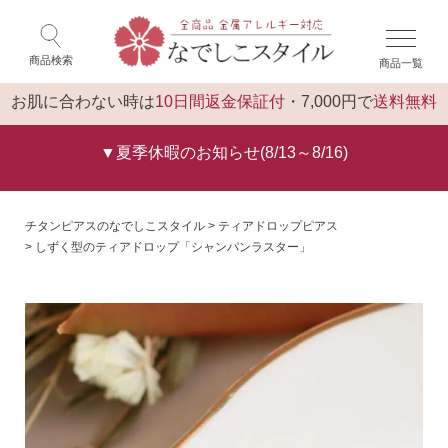
×
ゲスト 様 こんにちは
閉じる
商品検索
商品一覧
ログイン
トップ
お肌に合わない時は
10日間返金保証付
・7,000円で
送料無料
▼夏季休暇のお知らせ(8/13～8/16)
チタンピアスのなでしこスタイル
ティアドロップピアス
しずく型のティアドロップ「シャンパンラスター」