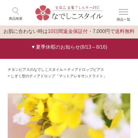
×
ゲスト 様 こんにちは
閉じる
商品検索
商品一覧
ログイン
トップ
お肌に合わない時は
10日間返金保証付
・7,000円で
送料無料
▼夏季休暇のお知らせ(8/13～8/16)
チタンピアスのなでしこスタイル
ティアドロップピアス
しずく型のティアドロップ「マットアレキサンドライト」