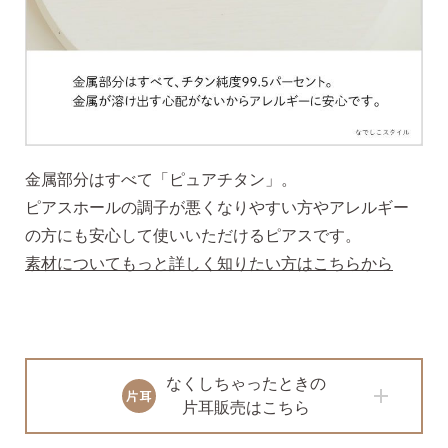
2）
ピアスホールのお悩み相談室
ピアスホールアドバイザーによる、相談実績
約8,000件！
3）
10日間返品保証
チタン純度99.5%、素材に自信あり！
もしもお
肌に合わない時にも安心。相談実績約8,000
金属部分はすべて「ピュアチタン」。
件！
ピアスホールの調子が悪くなりやすい方やアレルギー
4）
キャッチの予備
の方にも安心して使いいただけるピアスです。
使いやすい「花型シリコンキャッチ」も５ペ
素材についてもっと詳しく知りたい方はこちらから
ア、どーんとプレゼント♪
なくしちゃったときの
片耳販売はこちら
お支払い
配送・送料