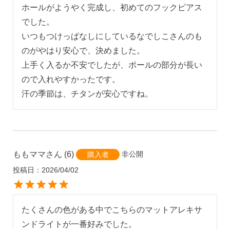
AM10:00までの
商品到着後10日以内使
ホールがようやく完成し、初めてのフックピアス
即日発送
用後の返品可
でした。

いつもつけっぱなしにしているなでしこさんのも
のがやはり安心で、決めました。

上手く入るか不安でしたが、ポールの部分が長い
ので入れやすかったです。

汗の季節は、チタンが安心ですね。
ももママ
6
非公開
購入者
投稿日
2026/04/02
たくさんの色がある中でこちらのマットアレキサ
ンドライトが一番好みでした。
