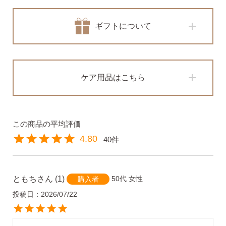
ギフトについて
・Amazon Pay
・宅配便
・クレジットカード
全国一律 715円
・銀行振込
ケア用品はこちら
7,000円以上購入で
・コンビニ後払
送料無料
・代金引換
4.80
40
営業時間
返品について
ともち
1
50代
女性
購入者
投稿日
2026/07/22
金属アレルギーが出た
平日 9:00〜17:00
場合