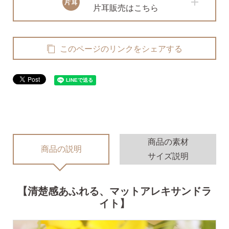
無くした時の片耳ピアス
片耳販売はこちら
全ての商品を見る
このページのリンクをシェアする
ピアスの大きさで選ぶ
シーンで選ぶ
商品の素材
商品の説明
サイズ説明
色で選ぶ
【清楚感あふれる、マットアレキサンドラ
誕生石で選ぶ
イト】
ピアスホール完成までの3stepで選ぶ