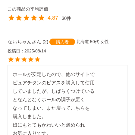
4.87
30
・Amazon Pay
・宅配便
・クレジットカード
全国一律 715円
なおちゃん
2
北海道
50代
女性
購入者
・銀行振込
7,000円以上購入で
投稿日
2025/08/14
・コンビニ後払
送料無料
・代金引換
ホールが安定したので、他のサイトで

ピュアチタンのピアスを購入して使用

営業時間
返品について
していましたが、しばらくつけている

となんとなくホールの調子が悪く

なってしまい、また戻ってこちらを

購入しました。

金属アレルギーが出た
娘にもとてもかわいいと褒められ

平日 9:00〜17:00
場合
お気に入りです。
