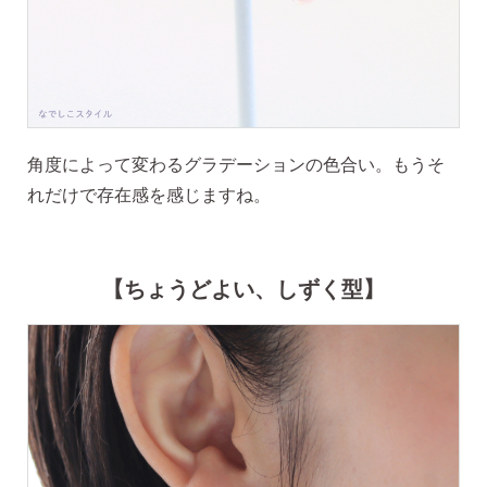
角度によって変わるグラデーションの色合い。もうそ
季節ごとにリボンのカラーが変わる「特性ピアスケース」
れだけで存在感を感じますね。
に「お渡し用バック」と季節に合わせた「メッセージカー
ド」を同封いたします。
【ちょうどよい、しずく型】
詳しく見る