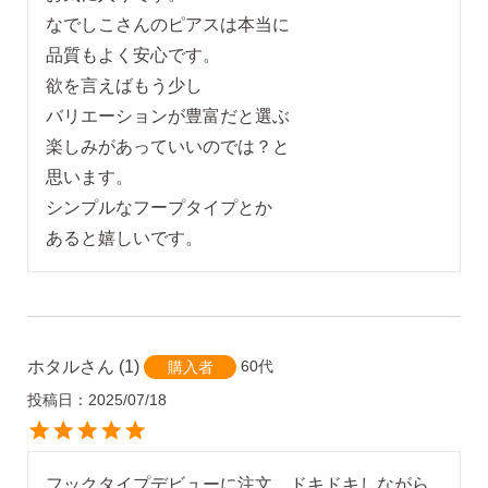
AM10:00までの
商品到着後10日以内使
なでしこさんのピアスは本当に

即日発送
用後の返品可
品質もよく安心です。

欲を言えばもう少し

バリエーションが豊富だと選ぶ

楽しみがあっていいのでは？と

思います。

シンプルなフープタイプとか

あると嬉しいです。
ホタル
1
60代
購入者
投稿日
2025/07/18
フックタイプデビューに注文。ドキドキしながら