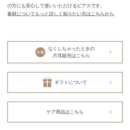
の方にも安心して使いいただけるピアスです。
2）
ピアスホールのお悩み相談室
素材についてもっと詳しく知りたい方はこちらから
ピアスホールアドバイザーによる、相談実績
約8,000件！
3）
10日間返品保証
チタン純度99.5%、素材に自信あり！
もしもお
肌に合わない時にも安心。相談実績約8,000
なくしちゃったときの
件！
片耳販売はこちら
4）
キャッチの予備
使いやすい「花型シリコンキャッチ」も５ペ
ア、どーんとプレゼント♪
ギフトについて
ケア用品はこちら
お支払い
配送・送料