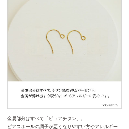
ピアスホールアドバイザー
金野です
なでしこスタイルの
安心サポート
1）
「ピアス初めてBOOK」同梱
このBOOKなら、
ピアス初心者さんの素朴な疑問を解消です
金属部分はすべて「ピュアチタン」。
（初回のみ）。
ピアスホールの調子が悪くなりやすい方やアレルギー