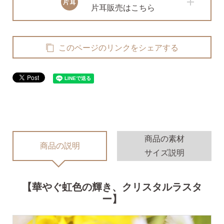
無くした時の片耳ピアス
片耳販売はこちら
全ての商品を見る
このページのリンクをシェアする
ピアスの大きさで選ぶ
シーンで選ぶ
商品の素材
商品の説明
サイズ説明
色で選ぶ
【華やぐ虹色の輝き、クリスタルラスタ
誕生石で選ぶ
ー】
ピアスホール完成までの3stepで選ぶ