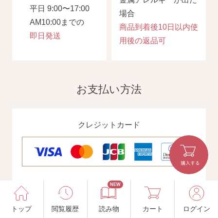
平日 9:00〜17:00
場合
AM10:00までの
商品到着後10日以内使
即日発送
用後の返品可
お支払い方法
クレジットカード
電子決済
NEW
トップ
閲覧履歴
読み物
カート
ログイン