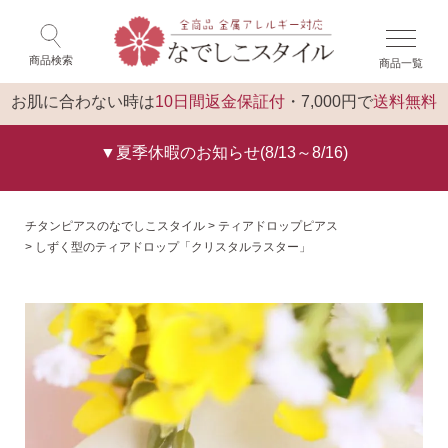
×
ゲスト 様 こんにちは
閉じる
商品検索
商品一覧
ログイン
トップ
お肌に合わない時は
10日間返金保証付
・7,000円で
送料無料
▼夏季休暇のお知らせ(8/13～8/16)
チタンピアスのなでしこスタイル
ティアドロップピアス
しずく型のティアドロップ「クリスタルラスター」