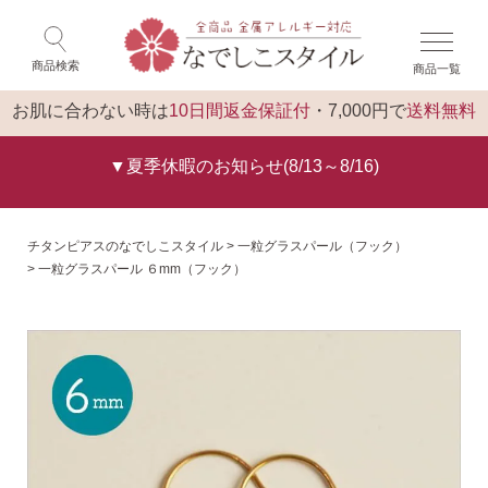
×
ゲスト 様 こんにちは
閉じる
商品検索
商品一覧
ログイン
トップ
お肌に合わない時は
10日間返金保証付
・7,000円で
送料無料
▼夏季休暇のお知らせ(8/13～8/16)
チタンピアスのなでしこスタイル
一粒グラスパール（フック）
一粒グラスパール ６mm（フック）