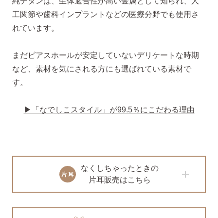
純チタンは、生体適合性が高い金属として知られ、人
工関節や歯科インプラントなどの医療分野でも使用さ
れています。
まだピアスホールが安定していないデリケートな時期
など、素材を気にされる方にも選ばれている素材で
ピアスホールアドバイザー
す。
金野です
▶「なでしこスタイル」が99.5％にこだわる理由
なでしこスタイルの
安心サポート
なくしちゃったときの
1）
「ピアス初めてBOOK」同梱
片耳販売はこちら
このBOOKなら、
ピアス初心者さんの素朴な疑問を解消です
（初回のみ）。