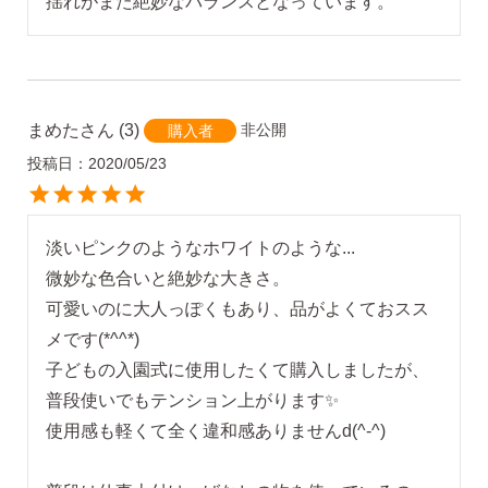
揺れがまた絶妙なバランスとなっています。
まめた
3
非公開
購入者
投稿日
2020/05/23
淡いピンクのようなホワイトのような...

微妙な色合いと絶妙な大きさ。

可愛いのに大人っぽくもあり、品がよくておスス
メです(*^^*)

子どもの入園式に使用したくて購入しましたが、
普段使いでもテンション上がります✨

使用感も軽くて全く違和感ありませんd(^-^)
