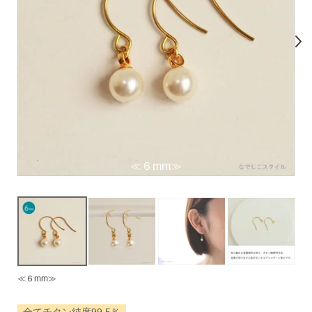
気になるキーワードで探す
#新商品
#大粒ピアス
#アイスカラー
#バックキャッチ
≪６mm≫
≪６mm≫
スタッドピアス