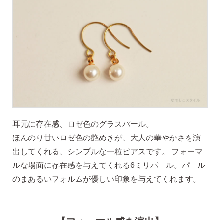
価格で選ぶ
インスタライブで紹介したピアス
商品レビューを見る
なでしこピアスの使いやすい所や
耳元に存在感、ロゼ色のグラスパール。
使いにくい所を、赤裸々にレビューしてます。
ほんのり甘いロゼ色の艶めきが、大人の華やかさを演
出してくれる、シンプルな一粒ピアスです。 フォーマ
読み物を見る
ルな場面に存在感を与えてくれる6ミリパール。パール
のまあるいフォルムが優しい印象を与えてくれます。
なでしこスタイルのこだわり