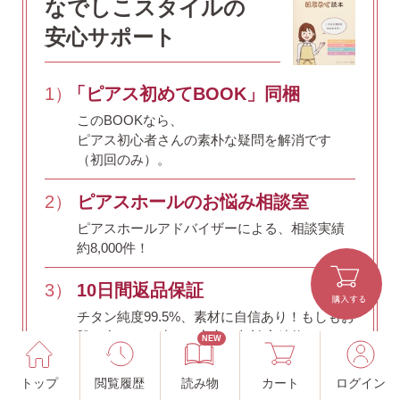
なでしこスタイルの
安心サポート
1）
「ピアス初めてBOOK」同梱
このBOOKなら、
ピアス初心者さんの素朴な疑問を解消です
（初回のみ）。
2）
ピアスホールのお悩み相談室
ピアスホールアドバイザーによる、相談実績
約8,000件！
3）
10日間返品保証
チタン純度99.5%、素材に自信あり！
もしもお
肌に合わない時にも安心。相談実績約8,000
NEW
件！
トップ
閲覧履歴
読み物
カート
ログイン
4）
キャッチの予備