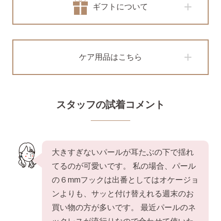
ギフトについて
2）
ピアスホールのお悩み相談室
ピアスホールアドバイザーによる、相談実績
約8,000件！
ケア用品はこちら
3）
10日間返品保証
チタン純度99.5%、素材に自信あり！
もしもお
肌に合わない時にも安心。相談実績約8,000
件！
スタッフの試着コメント
4）
キャッチの予備
使いやすい「花型シリコンキャッチ」も５ペ
ア、どーんとプレゼント♪
大きすぎないパールが耳たぶの下で揺れ
てるのが可愛いです。 私の場合、パール
の６mmフックは出番としてはオケージョ
ンよりも、サッと付け替えれる週末のお
買い物の方が多いです。 最近パールのネ
お支払い
配送・送料