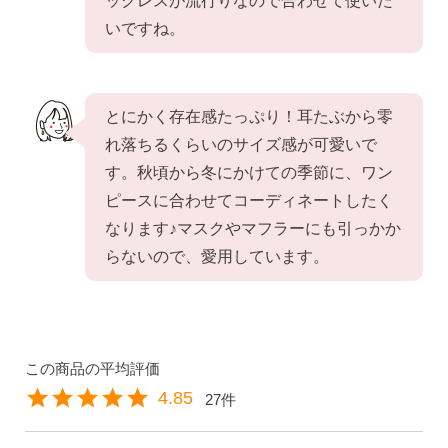
ックレスが流行りなので合わせて使いた
いですね。
・Amazon Pay
・宅配便
とにかく存在感たっぷり！耳たぶから零
・クレジットカード
全国一律 715円
れ落ちるくらいのサイズ感が可愛いで
・銀行振込
7,000円以上購入で
・コンビニ後払
す。秋頃から冬にかけての季節に、ワン
送料無料
・代金引換
ピースに合わせてコーディネートしたく
なります♪マスクやマフラーにも引っかか
らないので、愛用しています。
営業時間
返品について
4.85
27
金属アレルギーが出た
平日 9:00〜17:00
場合