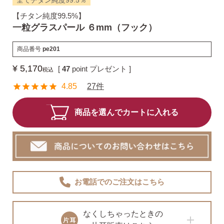
全てチタン純度99.5％
【チタン純度99.5%】
揺れるスタッドピアス
一粒グラスパール ６mm（フック）
商品番号
pe201
揺れるフックピアス
¥
5,170
[
47
point プレゼント ]
税込
4.85
27件
バックキャッチ
商品を選んでカートに入れる
ピアスチャーム
お電話でのご注文
はこちら
予備の替えキャッチ・ケア用品
なくしちゃったときの