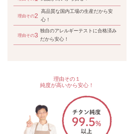
高品質な国内工場の生産だから安
2
心！
独自のアレルギーテストに合格済み
3
だから安心！
ピアスホールアドバイザー
金野です
理由その１
なでしこスタイルの
純度が高いから安心！
安心サポート
1）
「ピアス初めてBOOK」同梱
このBOOKなら、
ピアス初心者さんの素朴な疑問を解消です
（初回のみ）。