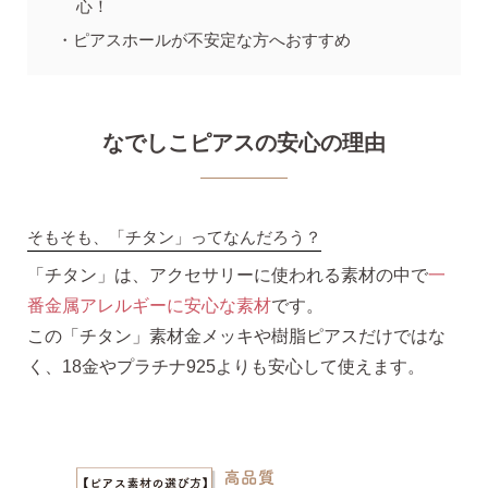
心！
ピアスホールが不安定な方へおすすめ
揺れるスタッドピアス
なでしこピアスの安心の理由
揺れるフックピアス
バックキャッチ
そもそも、「チタン」ってなんだろう？
「チタン」は、アクセサリーに使われる素材の中で
一
番金属アレルギーに安心な素材
です。
ピアスチャーム
この「チタン」素材金メッキや樹脂ピアスだけではな
く、18金やプラチナ925よりも安心して使えます。
予備の替えキャッチ・ケア用品