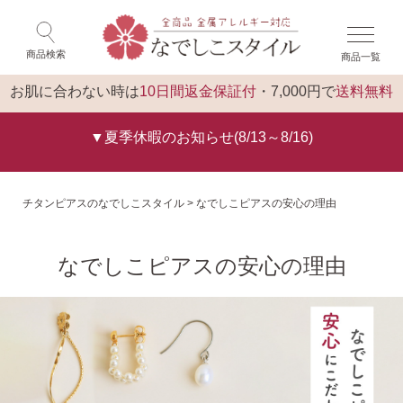
×
ゲスト 様 こんにちは
閉じる
商品検索
商品一覧
ログイン
トップ
お肌に合わない時は
10日間返金保証付
・7,000円で
送料無料
▼夏季休暇のお知らせ(8/13～8/16)
チタンピアスのなでしこスタイル
なでしこピアスの安心の理由
なでしこピアスの安心の理由