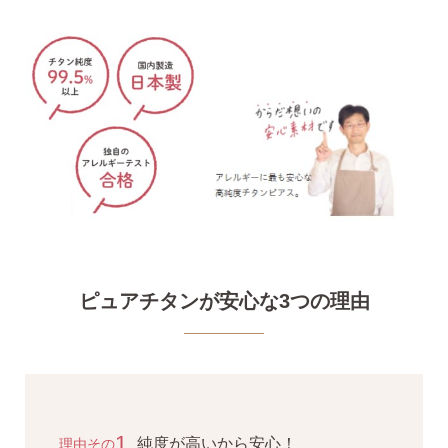
SNS 時々更新中です。
フォローしてみてください。
ピアスの通販ショップ
ようこそ！！なでしこスタイルへ！
ピュアチタンが安心な3つの理由
1
純度が高いから安心！