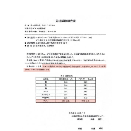
・Amazon Pay
・宅配便
・クレジットカード
全国一律 715円
・銀行振込
7,000円以上購入で
・コンビニ後払
送料無料
・代金引換
営業時間
返品について
金属アレルギーが出た
平日 9:00〜17:00
場合