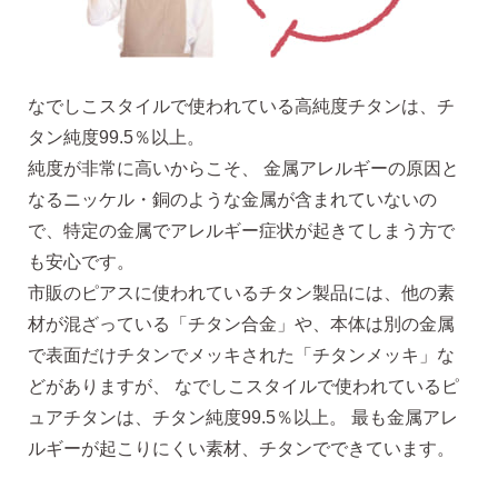
2）
ピアスホールのお悩み相談室
ピアスホールアドバイザーによる、相談実績
約8,000件！
なでしこスタイルで使われている高純度チタンは、チ
3）
10日間返品保証
タン純度99.5％以上。
チタン純度99.5%、素材に自信あり！
もしもお
純度が非常に高いからこそ、 金属アレルギーの原因と
肌に合わない時にも安心。相談実績約8,000
なるニッケル・銅のような金属が含まれていないの
件！
で、特定の金属でアレルギー症状が起きてしまう方で
4）
キャッチの予備
も安心です。
使いやすい「花型シリコンキャッチ」も５ペ
市販のピアスに使われているチタン製品には、他の素
ア、どーんとプレゼント♪
材が混ざっている「チタン合金」や、本体は別の金属
で表面だけチタンでメッキされた「チタンメッキ」な
どがありますが、 なでしこスタイルで使われているピ
ュアチタンは、チタン純度99.5％以上。 最も金属アレ
ルギーが起こりにくい素材、チタンでできています。
お支払い
配送・送料