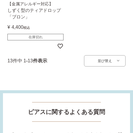
【金属アレルギー対応】
お支払い
配送・送料
しずく型のティアドロップ
「ブロン」
¥
4,400
税込
・Amazon Pay
在庫切れ
・宅配便
・クレジットカード
全国一律 715円
・銀行振込
7,000円以上購入で
・コンビニ後払
13
件中
1
-
13
件表示
並び替え
送料無料
・代金引換
営業時間
返品について
ピアスに関するよくある質問
金属アレルギーが出た