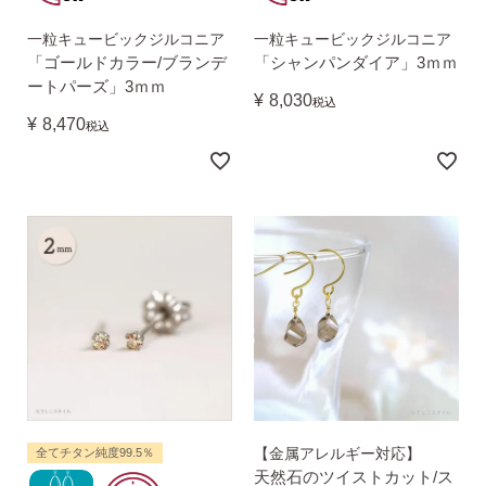
一粒キュービックジルコニア
一粒キュービックジルコニア
「ゴールドカラー/ブランデ
「シャンパンダイア」3ｍｍ
ートパーズ」3ｍｍ
¥
8,030
税込
¥
8,470
税込
SNS 時々更新中です。
フォローしてみてください。
ピアスの通販ショップ
ようこそ！！なでしこスタイルへ！
【金属アレルギー対応】
全てチタン純度99.5％
天然石のツイストカット/ス