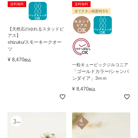
送料無料
送料無料
無くした時の片耳ピアス
全てチタン純度99.5％
【天然石のゆれるスタッドピ
アス】
全ての商品を見る
shizuku/スモーキークオー
ツ
¥
8,470
税込
ピアスの大きさで選ぶ
一粒キュービックジルコニア
「ゴールドカラー/シャンパ
ンダイア」3ｍｍ
シーンで選ぶ
¥
8,470
税込
色で選ぶ
誕生石で選ぶ