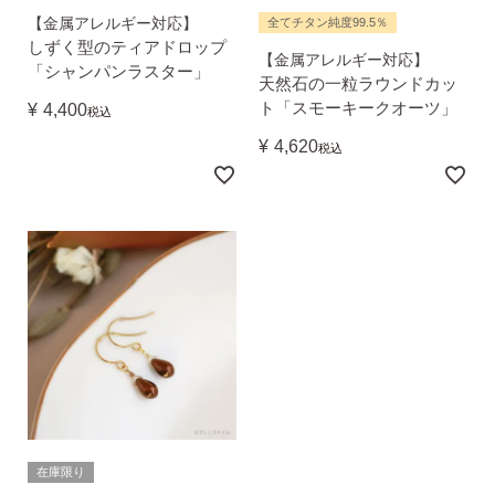
（初回のみ）。
【金属アレルギー対応】
全てチタン純度99.5％
しずく型のティアドロップ
【金属アレルギー対応】
2）
ピアスホールのお悩み相談室
「シャンパンラスター」
天然石の一粒ラウンドカッ
ピアスホールアドバイザーによる、相談実績
ト「スモーキークオーツ」
¥
4,400
税込
約8,000件！
¥
4,620
税込
3）
10日間返品保証
チタン純度99.5%、素材に自信あり！
もしもお
肌に合わない時にも安心。相談実績約8,000
件！
4）
キャッチの予備
使いやすい「花型シリコンキャッチ」も５ペ
ア、どーんとプレゼント♪
在庫限り