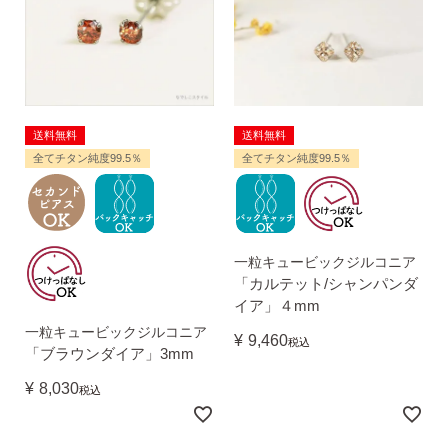
ピアスホール完成までの3stepで選ぶ
価格で選ぶ
送料無料
送料無料
全てチタン純度99.5％
全てチタン純度99.5％
インスタライブで紹介したピアス
商品レビューを見る
一粒キュービックジルコニア
なでしこピアスの使いやすい所や
「カルテット/シャンパンダ
使いにくい所を、赤裸々にレビューしてます。
イア」４mm
一粒キュービックジルコニア
¥
9,460
税込
「ブラウンダイア」3mm
読み物を見る
¥
8,030
税込
なでしこスタイルのこだわり