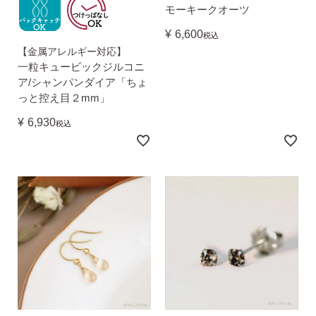
モーキークオーツ
¥
6,600
税込
【金属アレルギー対応】
一粒キュービックジルコニ
ア/シャンパンダイア「ちょ
っと控え目２mm」
¥
6,930
税込
ピアスホールアドバイザー
金野です
なでしこスタイルの
安心サポート
1）
「ピアス初めてBOOK」同梱
このBOOKなら、
ピアス初心者さんの素朴な疑問を解消です