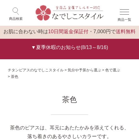
×
ゲスト 様 こんにちは
閉じる
商品検索
商品一覧
ログイン
トップ
お肌に合わない時は
10日間返金保証付
・7,000円で
送料無料
▼夏季休暇のお知らせ(8/13～8/16)
チタンピアスのなでしこスタイル
気分や予算から選ぶ
色で選ぶ
茶色
茶色
茶色のピアスは、耳元にあたたかみを添えてくれる、
落ち着きのあるやさしいカラーです。