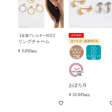
【金属アレルギー対応】
送料無料
リングチャーム
全てチタン純度99.5％
¥
3,850
税込
おぼろ月
¥
10,945
税込