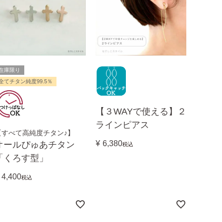
在庫限り
全てチタン純度99.5％
【３WAYで使える】２
ラインピアス
【すべて高純度チタン♪】
¥
6,380
オールぴゅあチタン
税込
「くろす型」
4,400
税込