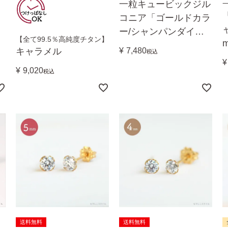
一粒キュービックジル
コニア「ゴールドカラ
ー/シャンパンダイ
【全て99.5％高純度チタン】
ア」ちょっと控え目２
キャラメル
¥
7,480
税込
mm
¥
¥
9,020
税込
送料無料
送料無料