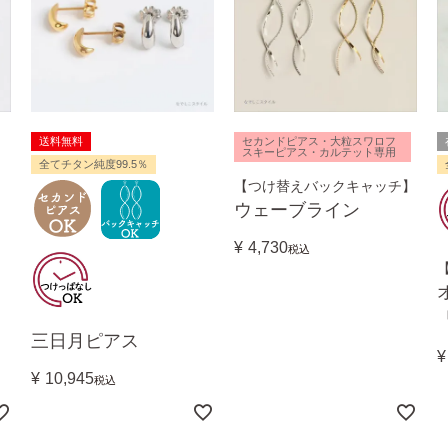
送料無料
セカンドピアス・大粒スワロフ
スキーピアス・カルテット専用
全てチタン純度99.5％
【つけ替えバックキャッチ】
ウェーブライン
¥
4,730
税込
三日月ピアス
¥
¥
10,945
税込