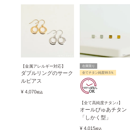
【金属アレルギー対応】
在庫限り
ダブルリングのサーク
全てチタン純度99.5％
ルピアス
¥
4,070
税込
【全て高純度チタン♪】
オールぴゅあチタン
「しかく型」
¥
4,015
税込