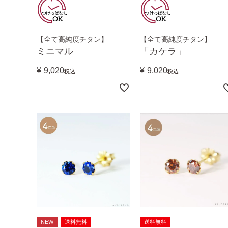
【全て高純度チタン】
【全て高純度チタン】
ミニマル
「カケラ」
¥
9,020
¥
9,020
税込
税込
NEW
送料無料
送料無料