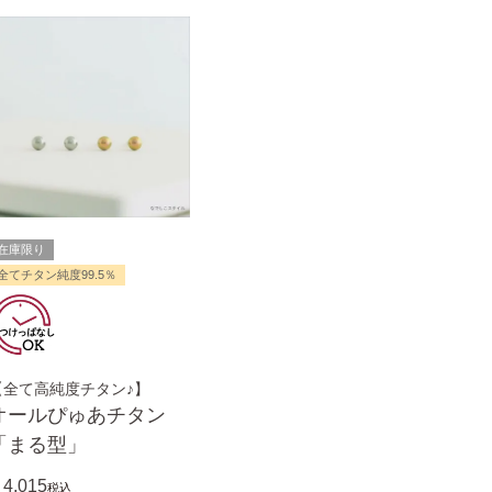
在庫限り
全てチタン純度99.5％
【全て高純度チタン♪】
オールぴゅあチタン
「まる型」
4,015
税込