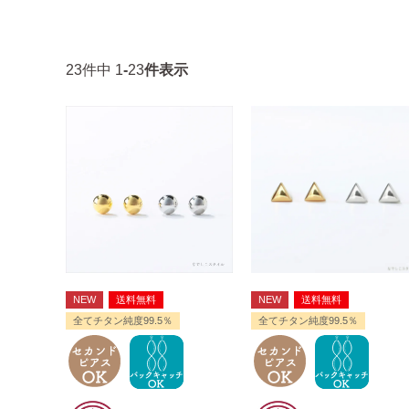
23
件中
1
-
23
件表示
NEW
送料無料
NEW
送料無料
全てチタン純度99.5％
全てチタン純度99.5％