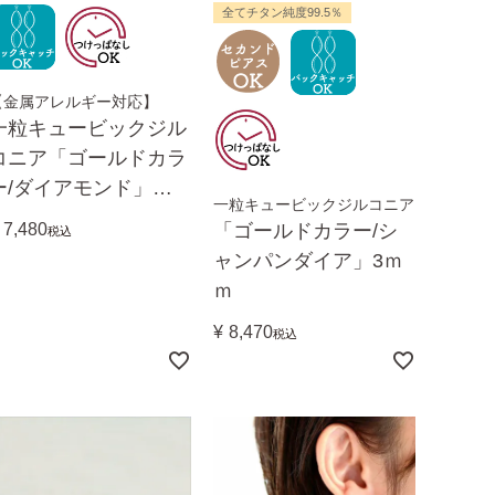
全てチタン純度99.5％
【金属アレルギー対応】
一粒キュービックジル
コニア「ゴールドカラ
ー/ダイアモンド」ち
一粒キュービックジルコニア
ょっと控え目２mm
7,480
「ゴールドカラー/シ
税込
ャンパンダイア」3ｍ
ｍ
¥
8,470
税込