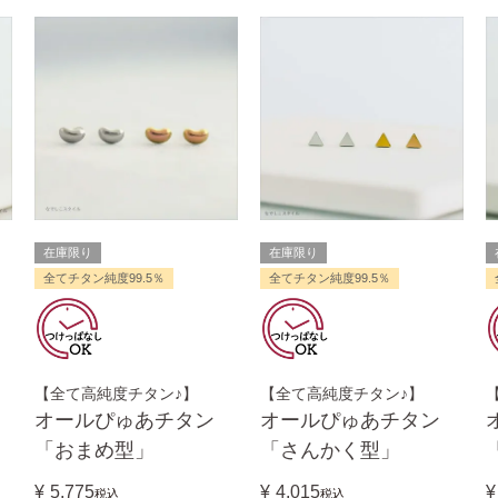
在庫限り
在庫限り
全てチタン純度99.5％
全てチタン純度99.5％
【全て高純度チタン♪】
【全て高純度チタン♪】
オールぴゅあチタン
オールぴゅあチタン
「おまめ型」
「さんかく型」
¥
5,775
¥
4,015
¥
税込
税込