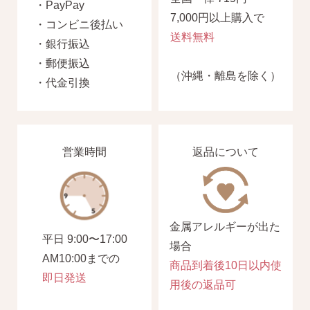
平日 9:00〜17:00
・PayPay
場合
7,000円以上購入で
AM10:00までの
・コンビニ後払い
商品到着後10日以内使
送料無料
即日発送
・銀行振込
用後の返品可
・郵便振込
（沖縄・離島を除く）
・代金引換
営業時間
返品について
金属アレルギーが出た
平日 9:00〜17:00
場合
AM10:00までの
商品到着後10日以内使
即日発送
用後の返品可