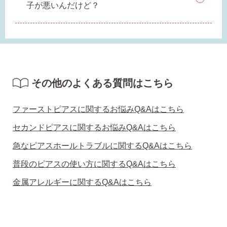
子が悪いんだけど？
SNS 時々更新中です。
その他のよくある質問はこちら
フォローしてみてください。
ファーストピアスに関するお悩みQ&Aはこちら
セカンドピアスに関するお悩みQ&Aはこちら
急なピアスホールトラブルに関するQ&Aはこちら
ピアスの通販ショップ
普段のピアスの使い方に関するQ&Aはこちら
ようこそ！！なでしこスタイルへ！
金属アレルギーに関するQ&Aはこちら