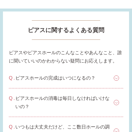
ピアスに関するよくある質問
ピアスやピアスホールのこんなことやあんなこと、誰
に聞いていいのかわからない疑問にお応えします。
季節ごとにリボンのカラーが変わる「特性ピアスケース」
に「お渡し用バック」と季節に合わせた「メッセージカー
ド」を同封いたします。
ピアスホールの完成はいつになるの？
詳しく見る
ピアスホールの消毒は毎日しなければいけな
いの？
いつもは大丈夫だけど、ここ数日ホールの調