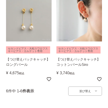
ピアス安心サポート
お買い物について
セカンドピアス・大粒スワロフス
セカンドピアス・大粒スワロフス
キーピアス・カルテット専用
キーピアス・カルテット専用
なでしこスタイルについて
【つけ替えバックキャッチ】
【つけ替えバックキャッチ】
ロングパール
コットンパールSiro
¥
4,675
¥
3,740
税込
税込
ギフト
6
件中
1
-
6
件表示
並び替え