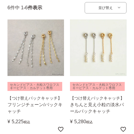
6
件中
1
-
6
件表示
並び替え
無くした時の片耳ピアス
全ての商品を見る
ピアスの大きさで選ぶ
シーンで選ぶ
セカンドピアス・大粒スワロフス
セカンドピアス・大粒スワロフス
キーピアス・カルテット専用
キーピアス・カルテット専用
【つけ替えバックキャッチ】
【つけ替えバックキャッチ】
色で選ぶ
フリンジチェーン/バックキ
きちんと見え小粒の淡水パ
ャッチ
ールバックキャッチ
¥
5,225
¥
5,280
誕生石で選ぶ
税込
税込