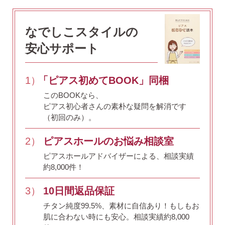
（初回のみ）。
2）
ピアスホールのお悩み相談室
なでしこスタイルの
ピアスホールアドバイザーによる、相談実績
安心サポート
約8,000件！
3）
10日間返品保証
1）
「ピアス初めてBOOK」同梱
チタン純度99.5%、素材に自信あり！
もしもお
このBOOKなら、
肌に合わない時にも安心。相談実績約8,000
ピアス初心者さんの素朴な疑問を解消です
件！
（初回のみ）。
4）
キャッチの予備
2）
ピアスホールのお悩み相談室
使いやすい「花型シリコンキャッチ」も５ペ
ピアスホールアドバイザーによる、相談実績
ア、どーんとプレゼント♪
約8,000件！
3）
10日間返品保証
チタン純度99.5%、素材に自信あり！
もしもお
肌に合わない時にも安心。相談実績約8,000