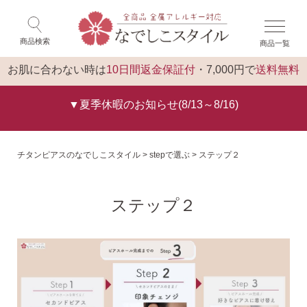
×
ゲスト 様 こんにちは
閉じる
商品検索
商品一覧
ログイン
トップ
お肌に合わない時は
10日間返金保証付
・7,000円で
送料無料
▼夏季休暇のお知らせ(8/13～8/16)
チタンピアスのなでしこスタイル
stepで選ぶ
ステップ２
ステップ２