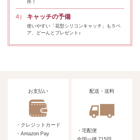
件！
お支払い
配送・送料
4）
キャッチの予備
使いやすい「花型シリコンキャッチ」も５ペ
ア、どーんとプレゼント♪
・Amazon Pay
・宅配便
・クレジットカード
全国一律 715円
・銀行振込
7,000円以上購入で
・コンビニ後払
送料無料
・代金引換
お支払い
配送・送料
営業時間
返品について
・クレジットカード
・宅配便
・Amazon Pay
金属アレルギーが出た
全国一律 715円