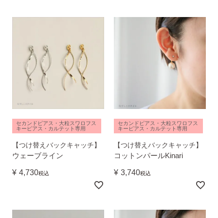
ピアスホール完成までの3stepで選ぶ
価格で選ぶ
インスタライブで紹介したピアス
商品レビューを見る
セカンドピアス・大粒スワロフス
セカンドピアス・大粒スワロフス
キーピアス・カルテット専用
キーピアス・カルテット専用
なでしこピアスの使いやすい所や
使いにくい所を、赤裸々にレビューしてます。
【つけ替えバックキャッチ】
【つけ替えバックキャッチ】
ウェーブライン
コットンパールKinari
¥
4,730
¥
3,740
読み物を見る
税込
税込
なでしこスタイルのこだわり