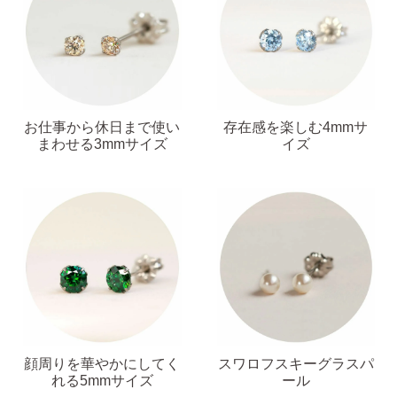
（初回のみ）。
2）
ピアスホールのお悩み相談室
ピアスホールアドバイザーによる、相談実績
約8,000件！
お仕事から休日まで使い
存在感を楽しむ4mmサ
3）
10日間返品保証
まわせる3mmサイズ
イズ
チタン純度99.5%、素材に自信あり！
もしもお
肌に合わない時にも安心。相談実績約8,000
件！
4）
キャッチの予備
使いやすい「花型シリコンキャッチ」も５ペ
ア、どーんとプレゼント♪
顔周りを華やかにしてく
スワロフスキーグラスパ
れる5mmサイズ
ール