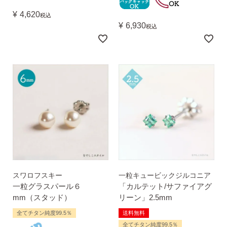
¥
4,620
税込
¥
6,930
税込
スワロフスキー
一粒キュービックジルコニア
一粒グラスパール６
「カルテット/サファイアグ
mm（スタッド）
リーン」2.5mm
全てチタン純度99.5％
送料無料
全てチタン純度99.5％