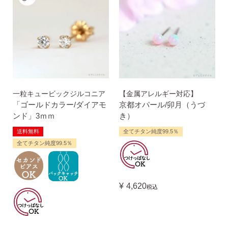
一粒キュービックジルコニア
【金属アレルギー対応】
「ゴールドカラー/ダイアモ
京都オパール/卯月（うづ
ンド」3ｍｍ
き）
送料無料
全てチタン純度99.5％
全てチタン純度99.5％
¥
4,620
税込