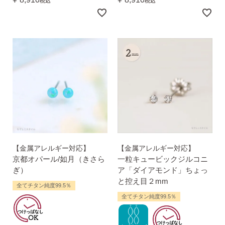
税込
税込
【金属アレルギー対応】
【金属アレルギー対応】
京都オパール/如月（きさら
一粒キュービックジルコニ
ぎ）
ア「ダイアモンド」ちょっ
と控え目２mm
全てチタン純度99.5％
全てチタン純度99.5％