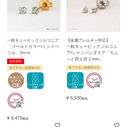
一粒キュービックジルコニア
【金属アレルギー対応】
「ゴールドカラー/ミントベ
一粒キュービックジルコニ
リル」3ｍｍ
ア/シャンパンダイア「ちょ
っと控え目２mm」
送料無料
全てチタン純度99.5％
全てチタン純度99.5％
¥
6,930
税込
¥
8,470
税込