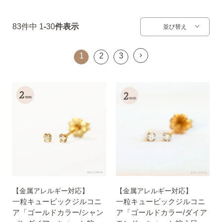
平日 9:00〜17:00
場合
AM10:00までの
商品到着後10日以内使
83
件中
1
-
30
件表示
並び替え
即日発送
用後の返品可
1
2
3
【金属アレルギー対応】
【金属アレルギー対応】
一粒キュービックジルコニ
一粒キュービックジルコニ
ア「ゴールドカラー/シャン
ア「ゴールドカラー/ダイア