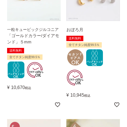
一粒キュービックジルコニア
おぼろ月
「ゴールドカラー/ダイアモ
送料無料
ンド」５mm
全てチタン純度99.5％
送料無料
全てチタン純度99.5％
¥
10,670
税込
¥
10,945
税込