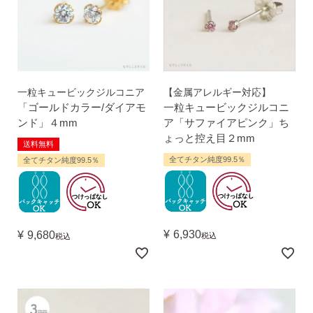
一粒キュービックジルコニア
【金属アレルギー対応】
「ゴールドカラー/ダイアモ
一粒キュービックジルコニ
ンド」４mm
ア「サファイアピンク」ち
ょっと控え目２mm
送料無料
全てチタン純度99.5％
全てチタン純度99.5％
¥
6,930
¥
9,680
税込
税込