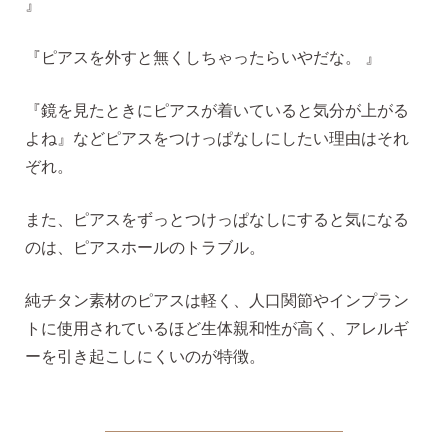
』
『ピアスを外すと無くしちゃったらいやだな。 』
揺れるスタッドピアス
『鏡を見たときにピアスが着いていると気分が上がる
よね』などピアスをつけっぱなしにしたい理由はそれ
揺れるフックピアス
ぞれ。
また、ピアスをずっとつけっぱなしにすると気になる
バックキャッチ
のは、ピアスホールのトラブル。
純チタン素材のピアスは軽く、人口関節やインプラン
ピアスチャーム
トに使用されているほど生体親和性が高く、アレルギ
ーを引き起こしにくいのが特徴。
予備の替えキャッチ・ケア用品