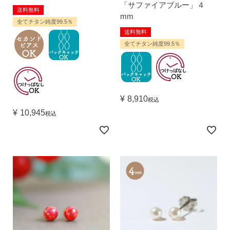
「サファイアブルー」４
送料無料
mm
全てチタン純度99.5％
送料無料
全てチタン純度99.5％
¥
8,910
税込
¥
10,945
税込