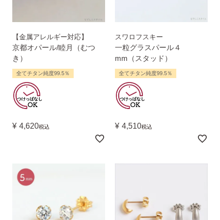
【金属アレルギー対応】
スワロフスキー
京都オパール/睦月（むつ
一粒グラスパール４
き）
mm（スタッド）
全てチタン純度99.5％
全てチタン純度99.5％
¥
4,620
¥
4,510
税込
税込