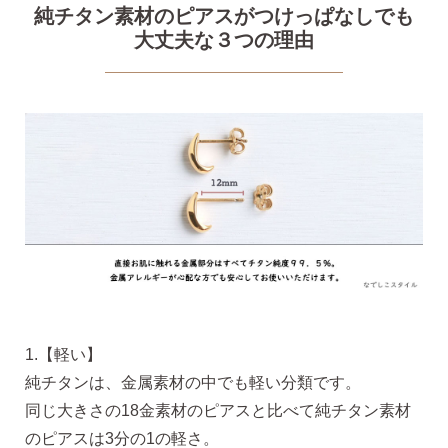
純チタン素材のピアスがつけっぱなしでも
大丈夫な３つの理由
無くした時の片耳ピアス
全ての商品を見る
ピアスの大きさで選ぶ
シーンで選ぶ
色で選ぶ
1.【軽い】
純チタンは、金属素材の中でも軽い分類です。
誕生石で選ぶ
同じ大きさの18金素材のピアスと比べて純チタン素材
のピアスは3分の1の軽さ。