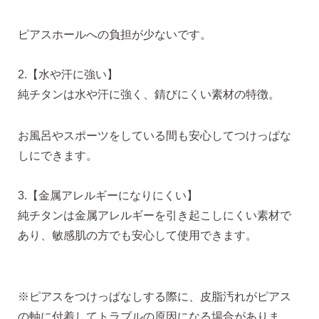
ピアスホール完成までの3stepで選ぶ
ピアスホールへの負担が少ないです。
価格で選ぶ
2.【水や汗に強い】
純チタンは水や汗に強く、錆びにくい素材の特徴。
インスタライブで紹介したピアス
お風呂やスポーツをしている間も安心してつけっぱな
しにできます。
商品レビューを見る
3.【金属アレルギーになりにくい】
なでしこピアスの使いやすい所や
使いにくい所を、赤裸々にレビューしてます。
純チタンは金属アレルギーを引き起こしにくい素材で
あり、敏感肌の方でも安心して使用できます。
読み物を見る
※ピアスをつけっぱなしする際に、皮脂汚れがピアス
なでしこスタイルのこだわり
の軸に付着してトラブルの原因になる場合がありま