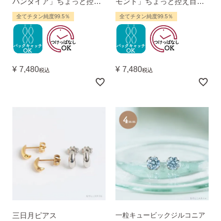
パンダイア」ちょっと控え
モンド」ちょっと控え目２
目２mm
mm
全てチタン純度99.5％
全てチタン純度99.5％
¥
7,480
¥
7,480
税込
税込
三日月ピアス
一粒キュービックジルコニア