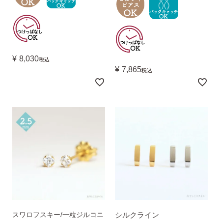
¥
8,030
税込
¥
7,865
税込
スワロフスキー/一粒ジルコニ
シルクライン