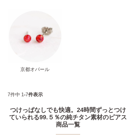
お支払い
配送・送料
・Amazon Pay
・宅配便
・クレジットカード
全国一律 715円
・銀行振込
7,000円以上購入で
・コンビニ後払
送料無料
京都オパール
・代金引換
7
件中
1
-
7
件表示
営業時間
返品について
つけっぱなしでも快適。24時間ずっとつけ
ていられる99.５％の純チタン素材のピアス
商品一覧
金属アレルギーが出た