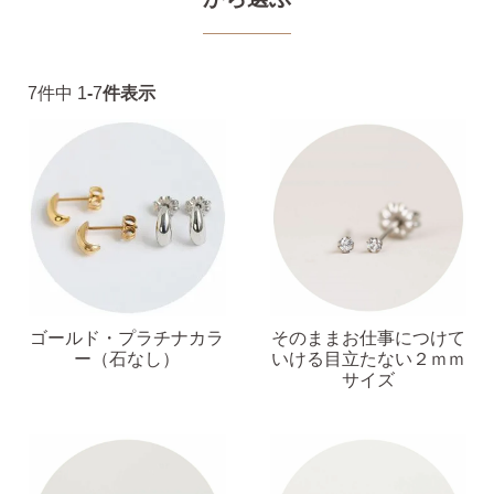
7
件中
1
-
7
件表示
ピアスホールアドバイザー
金野です
ゴールド・プラチナカラ
そのままお仕事につけて
なでしこスタイルの
ー（石なし）
いける目立たない２ｍｍ
安心サポート
サイズ
1）
「ピアス初めてBOOK」同梱
このBOOKなら、
ピアス初心者さんの素朴な疑問を解消です