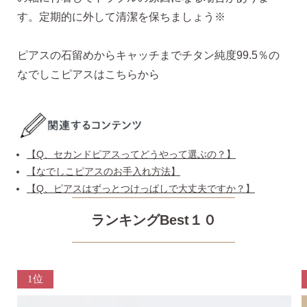
す。定期的に外して清潔を保ちましょう※
ピアス安心サポート
ピアスの石留めからキャッチまでチタン純度99.5％の
なでしこピアスはこちらから
お買い物について
なでしこスタイルについて
【Q、セカンドピアスってどうやって選ぶの？】
【なでしこピアスのお手入れ方法】
【Q、ピアスはずっとつけっぱしで大丈夫ですか？】
ランキングBest１０
ギフト
1位