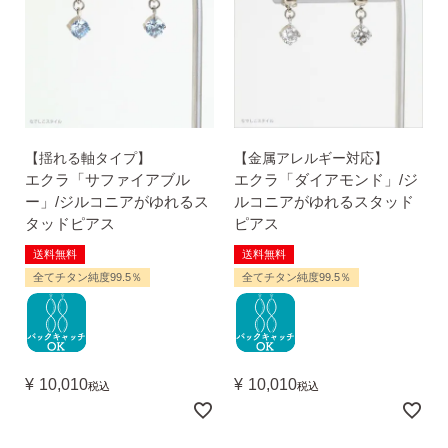
（初回のみ）。
2）
ピアスホールのお悩み相談室
ピアスホールアドバイザーによる、相談実績
約8,000件！
3）
10日間返品保証
【揺れる軸タイプ】
【金属アレルギー対応】
チタン純度99.5%、素材に自信あり！
もしもお
エクラ「サファイアブル
エクラ「ダイアモンド」/ジ
肌に合わない時にも安心。相談実績約8,000
ー」/ジルコニアがゆれるス
ルコニアがゆれるスタッド
件！
タッドピアス
ピアス
送料無料
送料無料
4）
キャッチの予備
全てチタン純度99.5％
全てチタン純度99.5％
使いやすい「花型シリコンキャッチ」も５ペ
ア、どーんとプレゼント♪
¥
10,010
¥
10,010
税込
税込