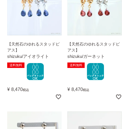
【天然石のゆれるスタッドピ
【天然石のゆれるスタッドピ
アス】
アス】
ピアスホールアドバイザー
shizuku/アイオライト
shizuku/ガーネット
金野です
送料無料
送料無料
なでしこスタイルの
¥
8,470
¥
8,470
税込
税込
安心サポート
1）
「ピアス初めてBOOK」同梱
このBOOKなら、
ピアス初心者さんの素朴な疑問を解消です