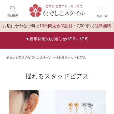
×
ゲスト 様 こんにちは
閉じる
商品検索
商品一覧
ログイン
トップ
お肌に合わない時は
10日間返金保証付
・7,000円で
送料無料
▼夏季休暇のお知らせ(8/13～8/16)
チタンピアスのなでしこスタイル
揺れるスタッドピアス
揺れるスタッドピアス