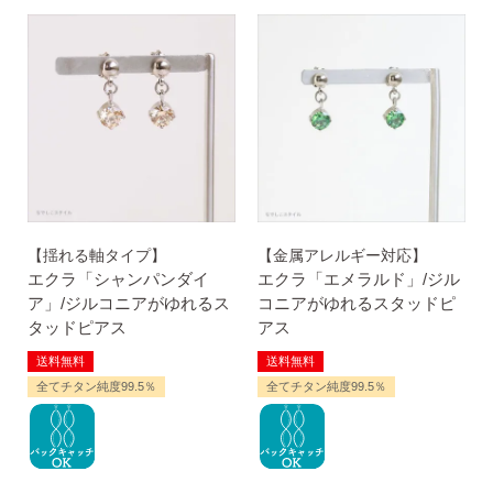
お支払い
配送・送料
・Amazon Pay
・宅配便
・クレジットカード
全国一律 715円
・銀行振込
7,000円以上購入で
・コンビニ後払
送料無料
・代金引換
【揺れる軸タイプ】
【金属アレルギー対応】
エクラ「シャンパンダイ
エクラ「エメラルド」/ジル
ア」/ジルコニアがゆれるス
コニアがゆれるスタッドピ
タッドピアス
アス
営業時間
返品について
送料無料
送料無料
全てチタン純度99.5％
全てチタン純度99.5％
金属アレルギーが出た