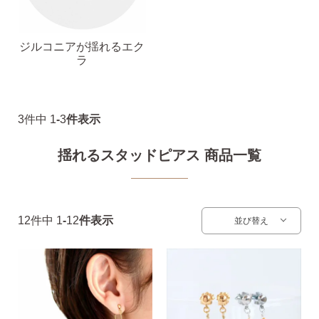
ピアス安心サポート
ジルコニアが揺れるエク
ラ
お買い物について
3
件中
1
-
3
件表示
揺れるスタッドピアス 商品一覧
なでしこスタイルについて
12
件中
1
-
12
件表示
並び替え
ギフト