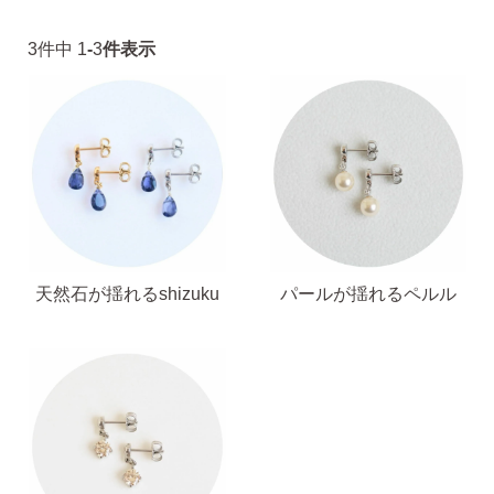
ピアスホール完成までの3stepで選ぶ
3
件中
1
-
3
件表示
価格で選ぶ
インスタライブで紹介したピアス
商品レビューを見る
天然石が揺れるshizuku
パールが揺れるペルル
なでしこピアスの使いやすい所や
使いにくい所を、赤裸々にレビューしてます。
読み物を見る
なでしこスタイルのこだわり