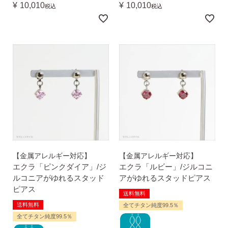
平日 9:00〜17:00
¥
10,010
¥
10,010
場合
税込
税込
AM10:00までの
商品到着後10日以内使
即日発送
用後の返品可
【金属アレルギー対応】
【金属アレルギー対応】
エクラ「ピンクダイア」/ジ
エクラ「ルビー」/ジルコニ
ルコニアがゆれるスタッド
アがゆれるスタッドピアス
ピアス
送料無料
送料無料
全てチタン純度99.5％
全てチタン純度99.5％