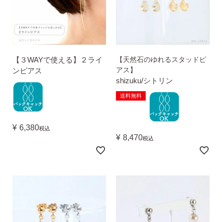
【３WAYで使える】２ライ
【天然石のゆれるスタッドピ
アス】
ンピアス
shizuku/シトリン
送料無料
季節ごとにリボンのカラーが変わる「特性ピアスケース」
に「お渡し用バック」と季節に合わせた「メッセージカー
¥
6,380
ド」を同封いたします。
税込
¥
8,470
税込
詳しく見る