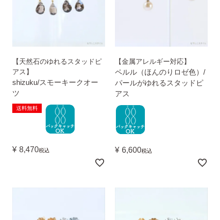
【天然石のゆれるスタッドピ
【金属アレルギー対応】
アス】
ペルル（ほんのりロゼ色）/
SNS 時々更新中です。
shizuku/スモーキークオー
パールがゆれるスタッドピ
フォローしてみてください。
ツ
アス
送料無料
ピアスの通販ショップ
¥
8,470
¥
6,600
税込
税込
ようこそ！！なでしこスタイルへ！