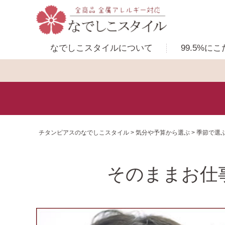
なでしこスタイルに
ついて
99.5%に
こ
チタンピアスのなでしこスタイル
気分や予算から選ぶ
季節で選
そのままお仕