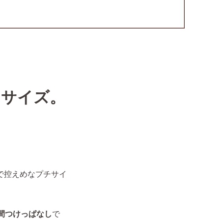
ｍサイズ。
で控えめなプチサイ
時間つけっぱなし
で