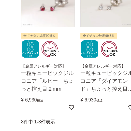
全てチタン純度99.5％
全てチタン純度99.5％
【金属アレルギー対応】
【金属アレルギー対応】
一粒キュービックジル
一粒キュービックジ
コニア「ルビー」ちょ
コニア「ダイアモン
っと控え目２mm
ド」ちょっと控え目
mm
¥
6,930
¥
6,930
税込
税込
8
件中
1
-
8
件表示