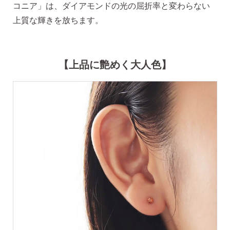
コニア」は、ダイアモンドの光の屈折率と変わらない
上質な輝きを放ちます。
SNS 時々更新中です。
【上品に艶めく大人色】
フォローしてみてください。
ピアスの通販ショップ
ようこそ！！なでしこスタイルへ！