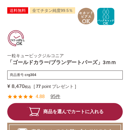
送料無料
全てチタン純度99.5％
揺れるスタッドピアス
揺れるフックピアス
一粒キュービックジルコニア
バックキャッチ
「ゴールドカラー/ブランデートパーズ」3ｍｍ
商品番号
crg304
ピアスチャーム
¥
8,470
[
77
point プレゼント ]
税込
4.88
95件
予備の替えキャッチ・ケア用品
商品を選んでカートに入れる