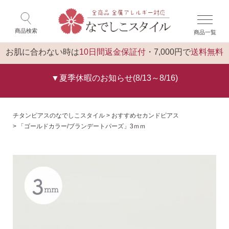
×
ゲスト 様 こんにちは
閉じる
商品検索
商品一覧
ログイン
トップ
お肌に合わない時は
10日間返金保証付
・7,000円で
送料無料
▼夏季休暇のお知らせ(8/13～8/16)
チタンピアスのなでしこスタイル
おすすめセカンドピアス
「ゴールドカラー/ブランデートパーズ」3ｍｍ