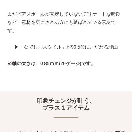
まだピアスホールが安定していないデリケートな時期
など、素材を気にされる方にも選ばれている素材で
・Amazon Pay
す。
・宅配便
・クレジットカード
全国一律 715円
・銀行振込
▶「なでしこスタイル」が99.5％にこだわる理由
7,000円以上購入で
・コンビニ後払
送料無料
・代金引換
※軸の太さは、0.85ｍｍ(20ゲージ)です。
営業時間
返品について
印象チェンジが叶う、
プラス１アイテム
金属アレルギーが出た
平日 9:00〜17:00
場合