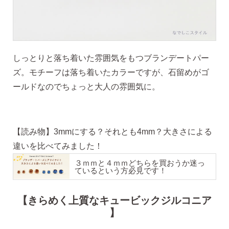
ピアス安心サポート
お買い物について
しっとりと落ち着いた雰囲気をもつブランデートパー
ズ。モチーフは落ち着いたカラーですが、石留めがゴ
ールドなのでちょっと大人の雰囲気に。
なでしこスタイルについて
【読み物】3mmにする？それとも4mm？大きさによる
違いを比べてみました！
ギフト
３ｍｍと４ｍｍどちらを買おうか迷っ
ているという方必見です！
【きらめく上質なキュービックジルコニア
】