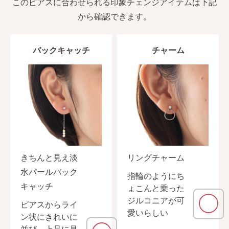
AM10:00までの
このピアスに合わせられる印象チェンジアイテムは下記
商品到着後10日以内使
即日発送
から確認できます。
用後の返品可
バックキャッチ
チャーム
きちんと見え淡
リングチャーム
水パールバック
指輪のようにち
キャッチ
ょこんと乗った
◯
ジルコニアが可
ピアスからライ
愛いらしい
ン状にきれいに