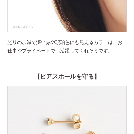
光りの加減で深い赤や琥珀色にも見えるカラーは、お
ピアスホールアドバイザー
仕事やプライベートでも活躍してくれそうです。
金野です
【ピアスホールを守る】
なでしこスタイルの
安心サポート
1）
「ピアス初めてBOOK」同梱
このBOOKなら、
ピアス初心者さんの素朴な疑問を解消です
（初回のみ）。