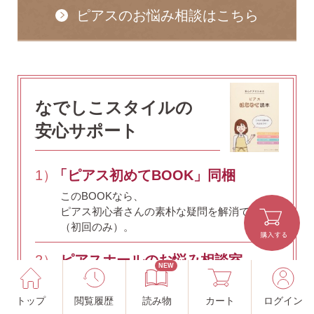
ピアスのお悩み相談はこちら
なでしこスタイルの
安心サポート
1）
「ピアス初めてBOOK」同梱
このBOOKなら、
ピアス初心者さんの素朴な疑問を解消です
（初回のみ）。
2）
ピアスホールのお悩み相談室
NEW
ピアスホールアドバイザーによる、相談実績
約8,000件！
トップ
閲覧履歴
読み物
カート
ログイン