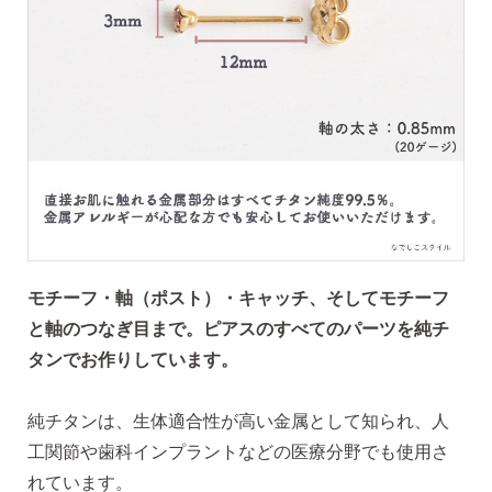
2）
ピアスホールのお悩み相談室
ピアスホールアドバイザーによる、相談実績
約8,000件！
3）
10日間返品保証
チタン純度99.5%、素材に自信あり！
もしもお
肌に合わない時にも安心。相談実績約8,000
件！
4）
キャッチの予備
使いやすい「花型シリコンキャッチ」も５ペ
モチーフ・軸（ポスト）・キャッチ、そしてモチーフ
ア、どーんとプレゼント♪
と軸のつなぎ目まで。ピアスのすべてのパーツを純チ
タンでお作りしています。
純チタンは、生体適合性が高い金属として知られ、人
工関節や歯科インプラントなどの医療分野でも使用さ
お支払い
配送・送料
れています。