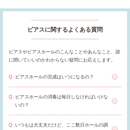
ピアスに関するよくある質問
ピアスやピアスホールのこんなことやあんなこと、誰
に聞いていいのかわからない疑問にお応えします。
季節ごとにリボンのカラーが変わる「特性ピアスケース」
に「お渡し用バック」と季節に合わせた「メッセージカー
ド」を同封いたします。
ピアスホールの完成はいつになるの？
詳しく見る
ピアスホールの消毒は毎日しなければいけな
いの？
いつもは大丈夫だけど、ここ数日ホールの調