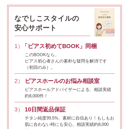
（初回のみ）。
2）
ピアスホールのお悩み相談室
なでしこスタイルの
ピアスホールアドバイザーによる、相談実績
安心サポート
約8,000件！
3）
10日間返品保証
1）
「ピアス初めてBOOK」同梱
チタン純度99.5%、素材に自信あり！
もしもお
このBOOKなら、
肌に合わない時にも安心。相談実績約8,000
ピアス初心者さんの素朴な疑問を解消です
件！
（初回のみ）。
4）
キャッチの予備
2）
ピアスホールのお悩み相談室
使いやすい「花型シリコンキャッチ」も５ペ
ピアスホールアドバイザーによる、相談実績
ア、どーんとプレゼント♪
約8,000件！
3）
10日間返品保証
チタン純度99.5%、素材に自信あり！
もしもお
肌に合わない時にも安心。相談実績約8,000