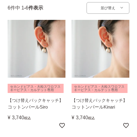
6
件中
1
-
6
件表示
並び替え
無くした時の片耳ピアス
全ての商品を見る
ピアスの大きさで選ぶ
シーンで選ぶ
セカンドピアス・大粒スワロフス
セカンドピアス・大粒スワロフス
キーピアス・カルテット専用
キーピアス・カルテット専用
【つけ替えバックキャッチ】
【つけ替えバックキャッチ】
色で選ぶ
コットンパールSiro
コットンパールKinari
¥
3,740
¥
3,740
税込
税込
誕生石で選ぶ