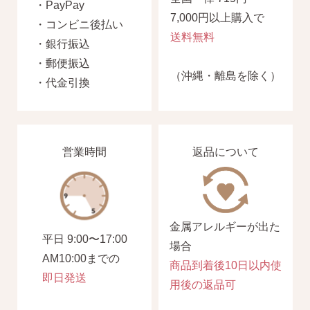
平日 9:00〜17:00
・PayPay
場合
7,000円以上購入で
AM10:00までの
・コンビニ後払い
商品到着後10日以内使
送料無料
即日発送
・銀行振込
用後の返品可
・郵便振込
（沖縄・離島を除く）
・代金引換
営業時間
返品について
金属アレルギーが出た
平日 9:00〜17:00
場合
AM10:00までの
商品到着後10日以内使
即日発送
用後の返品可