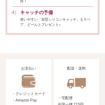
件！
お支払い
配送・送料
4）
キャッチの予備
使いやすい「花型シリコンキャッチ」も５ペ
ア、どーんとプレゼント♪
・Amazon Pay
・宅配便
・クレジットカード
全国一律 715円
・銀行振込
7,000円以上購入で
・コンビニ後払
送料無料
・代金引換
お支払い
配送・送料
営業時間
返品について
・クレジットカード
・宅配便
・Amazon Pay
金属アレルギーが出た
全国一律 715円