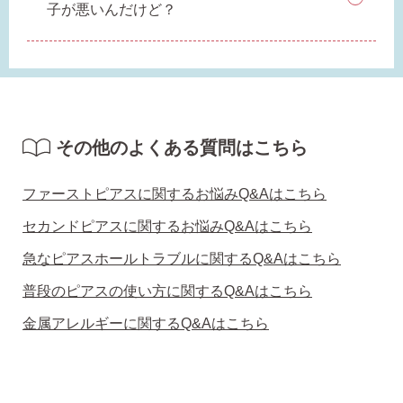
子が悪いんだけど？
SNS 時々更新中です。
その他のよくある質問はこちら
フォローしてみてください。
ファーストピアスに関するお悩みQ&Aはこちら
セカンドピアスに関するお悩みQ&Aはこちら
急なピアスホールトラブルに関するQ&Aはこちら
ピアスの通販ショップ
普段のピアスの使い方に関するQ&Aはこちら
ようこそ！！なでしこスタイルへ！
金属アレルギーに関するQ&Aはこちら