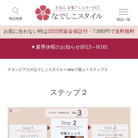
×
ゲスト 様 こんにちは
閉じる
商品検索
商品一覧
ログイン
トップ
お肌に合わない時は
10日間返金保証付
・7,000円で
送料無料
▼夏季休暇のお知らせ(8/13～8/16)
チタンピアスのなでしこスタイル
stepで選ぶ
ステップ２
ステップ２