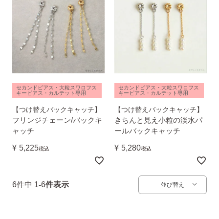
ピアス安心サポート
お買い物について
セカンドピアス・大粒スワロフス
セカンドピアス・大粒スワロフス
キーピアス・カルテット専用
キーピアス・カルテット専用
なでしこスタイルについて
【つけ替えバックキャッチ】
【つけ替えバックキャッチ】
フリンジチェーン/バックキ
きちんと見え小粒の淡水パ
ャッチ
ールバックキャッチ
¥
5,225
¥
5,280
税込
税込
ギフト
6
件中
1
-
6
件表示
並び替え