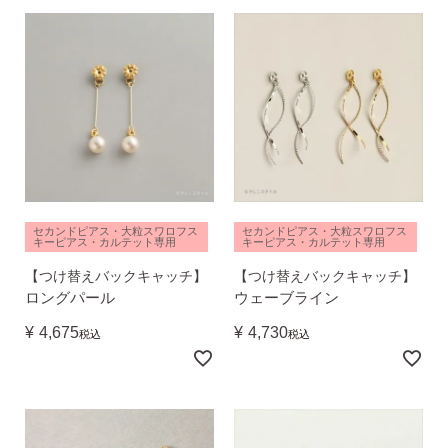
ピアスホール完成までの3stepで選ぶ
価格で選ぶ
インスタライブで紹介したピアス
セカンドピアス・大粒スワロフス
セカンドピアス・大粒スワロフス
キーピアス・カルテット専用
キーピアス・カルテット専用
商品レビューを見る
なでしこピアスの使いやすい所や
【つけ替えバックキャッチ】
【つけ替えバックキャッチ】
使いにくい所を、赤裸々にレビューしてます。
ロングパール
ウェーブライン
¥
4,675
¥
4,730
税込
税込
読み物を見る
なでしこスタイルのこだわり