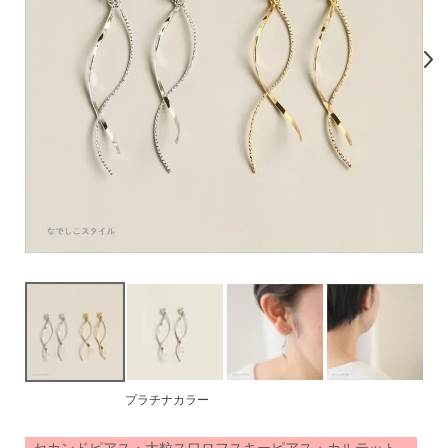
気になるキーワードで探す
#新商品
#大粒ピアス
#アイスカラー
#バックキャッチ
プラチナカラー
ゴ
スタッドピアス