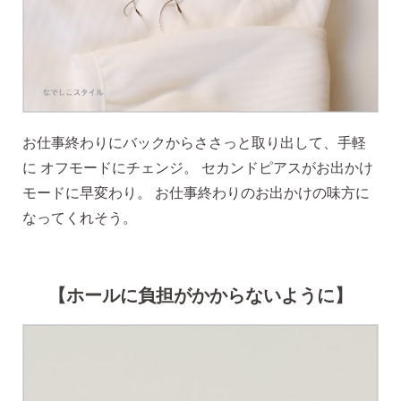
・Amazon Pay
・宅配便
・クレジットカード
全国一律 715円
・銀行振込
お仕事終わりにバックからささっと取り出して、手軽
7,000円以上購入で
・コンビニ後払
に オフモードにチェンジ。 セカンドピアスがお出かけ
送料無料
・代金引換
モードに早変わり。 お仕事終わりのお出かけの味方に
なってくれそう。
営業時間
返品について
【ホールに負担がかからないように】
金属アレルギーが出た
平日 9:00〜17:00
場合