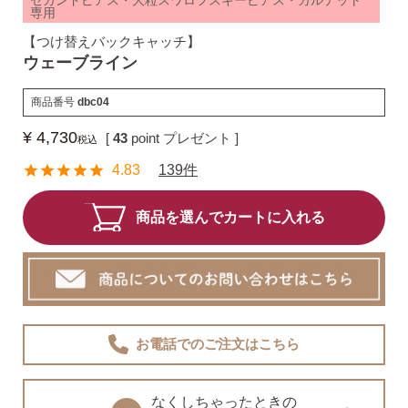
セカンドピアス・大粒スワロフスキーピアス・カルテット
専用
【つけ替えバックキャッチ】
揺れるスタッドピアス
ウェーブライン
商品番号
dbc04
揺れるフックピアス
¥
4,730
[
43
point プレゼント ]
税込
4.83
139件
バックキャッチ
商品を選んでカートに入れる
ピアスチャーム
予備の替えキャッチ・ケア用品
お電話でのご注文
はこちら
なくしちゃったときの