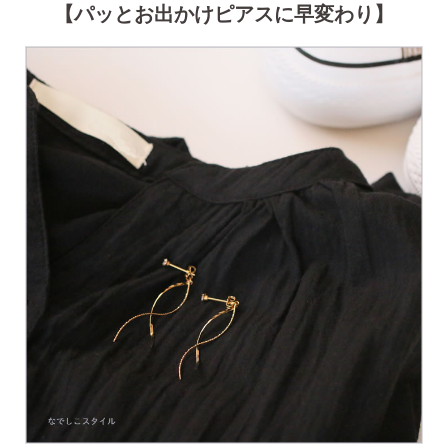
【パッとお出かけピアスに早変わり】
ピアスホールアドバイザー
金野です
なでしこスタイルの
安心サポート
1）
「ピアス初めてBOOK」同梱
このBOOKなら、
ピアス初心者さんの素朴な疑問を解消です
（初回のみ）。