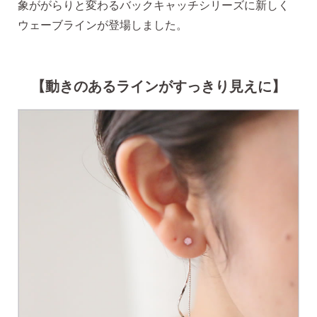
象ががらりと変わるバックキャッチシリーズに新しく
ピアス安心サポート
ウェーブラインが登場しました。
お買い物について
【動きのあるラインがすっきり見えに】
なでしこスタイルについて
ギフト