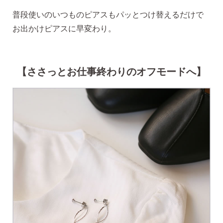
2）
ピアスホールのお悩み相談室
普段使いのいつものピアスもパッとつけ替えるだけで
ピアスホールアドバイザーによる、相談実績
お出かけピアスに早変わり。
約8,000件！
3）
10日間返品保証
【ささっとお仕事終わりのオフモードへ】
チタン純度99.5%、素材に自信あり！
もしもお
肌に合わない時にも安心。相談実績約8,000
件！
4）
キャッチの予備
使いやすい「花型シリコンキャッチ」も５ペ
ア、どーんとプレゼント♪
お支払い
配送・送料