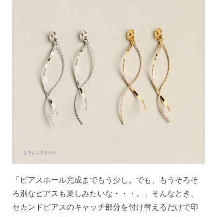
価格で選ぶ
インスタライブで紹介したピアス
商品レビューを見る
なでしこピアスの使いやすい所や
使いにくい所を、赤裸々にレビューしてます。
読み物を見る
「ピアスホール完成までもう少し。でも、もうそろそ
ろ別なピアスも楽しみたいな・・・。」そんなとき、
なでしこスタイルのこだわり
セカンドピアスのキャッチ部分を付け替えるだけで印