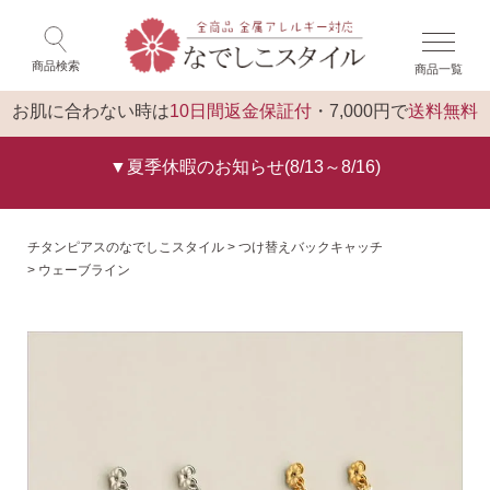
×
ゲスト 様 こんにちは
閉じる
商品検索
商品一覧
ログイン
トップ
お肌に合わない時は
10日間返金保証付
・7,000円で
送料無料
▼夏季休暇のお知らせ(8/13～8/16)
チタンピアスのなでしこスタイル
つけ替えバックキャッチ
ウェーブライン