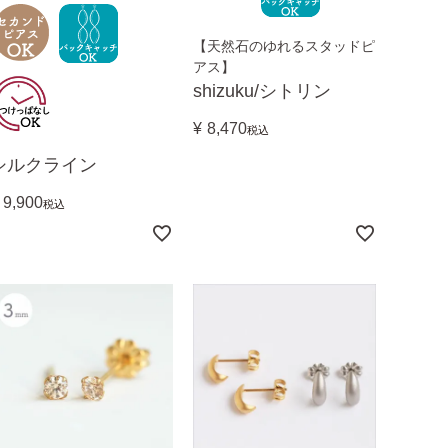
【天然石のゆれるスタッドピ
アス】
shizuku/シトリン
¥
8,470
税込
シルクライン
9,900
税込