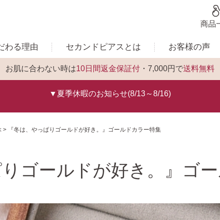
商品
だわる理由
セカンドピアスとは
お客様の声
お肌に合わない時は
10日間返金保証付
・7,000円で
送料無料
▼夏季休暇のお知らせ(8/13～8/16)
ぶ
『冬は、やっぱりゴールドが好き。』ゴールドカラー特集
ぱりゴールドが好き。』ゴー