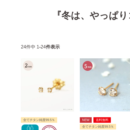
『冬は、やっぱり
24
件中
1
-
24
件表示
全てチタン純度99.5％
NEW
送料無料
全てチタン純度99.5％