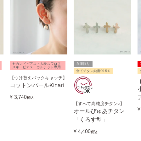
セカンドピアス・大粒スワロフ
在庫限り
スキーピアス・カルテット専用
全てチタン純度99.5％
】
【つけ替えバックキャッチ】
コットンパールKinari
¥
3,740
税込
【すべて高純度チタン♪】
¥
オールぴゅあチタン
「くろす型」
¥
4,400
税込