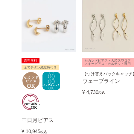
送料無料
セカンドピアス・大粒スワロフ
スキーピアス・カルテット専用
全てチタン純度99.5％
【つけ替えバックキャッチ
ウェーブライン
¥
4,730
税込
三日月ピアス
¥
10,945
税込