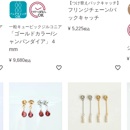
【つけ替えバックキャッチ】
フリンジチェーン/バ
ックキャッチ
ア
一粒キュービックジルコニア
¥
5,225
税込
「ゴールドカラー/シ
ャンパンダイア」４
mm
¥
¥
9,680
税込