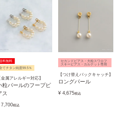
送料無料
セカンドピアス・大粒スワロフ
スキーピアス・カルテット専用
全てチタン純度99.5％
【つけ替えバックキャッチ】
【金属アレルギー対応】
ロングパール
小粒パールのフープピ
アス
¥
4,675
税込
7,700
税込