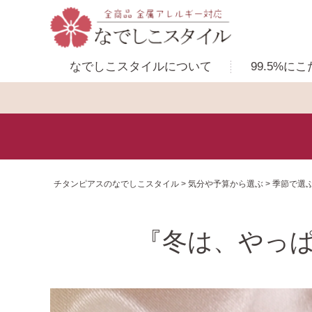
なでしこスタイルに
ついて
99.5%に
こ
チタンピアスのなでしこスタイル
気分や予算から選ぶ
季節で選
『冬は、やっ