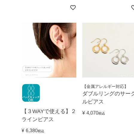
【金属アレルギー対応】
ダブルリングのサー
ルピアス
【３WAYで使える】２
¥
4,070
税込
ラインピアス
¥
6,380
税込