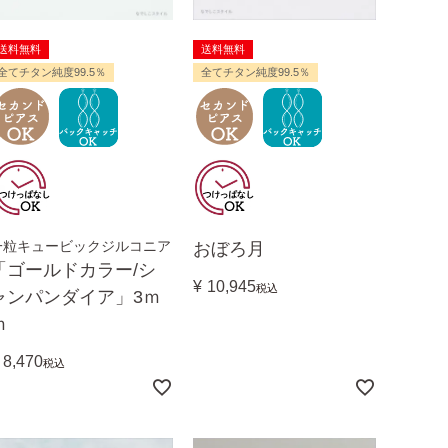
送料無料
送料無料
全てチタン純度99.5％
全てチタン純度99.5％
一粒キュービックジルコニア
おぼろ月
「ゴールドカラー/シ
¥
10,945
税込
ャンパンダイア」3ｍ
ｍ
8,470
税込