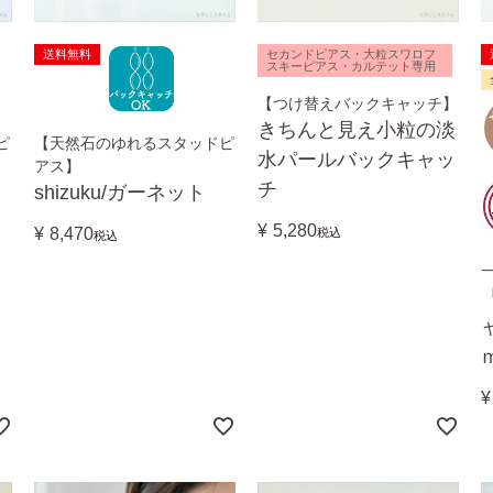
送料無料
セカンドピアス・大粒スワロフ
スキーピアス・カルテット専用
【つけ替えバックキャッチ】
きちんと見え小粒の淡
ピ
【天然石のゆれるスタッドピ
水パールバックキャッ
アス】
チ
ト
shizuku/ガーネット
¥
5,280
¥
8,470
税込
税込
¥