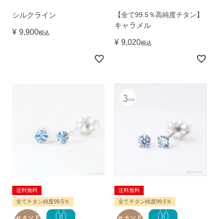
シルクライン
【全て99.5％高純度チタン】
キャラメル
¥
9,900
税込
¥
9,020
税込
ピアスホールアドバイザー
金野です
なでしこスタイルの
安心サポート
1）
「ピアス初めてBOOK」同梱
このBOOKなら、
送料無料
送料無料
ピアス初心者さんの素朴な疑問を解消です
全てチタン純度99.5％
全てチタン純度99.5％
（初回のみ）。