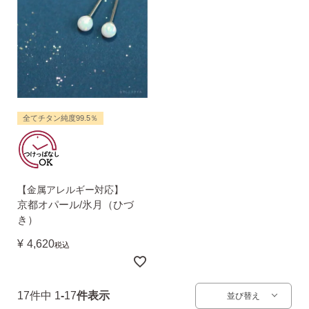
AM10:00までの
商品到着後10日以内使
即日発送
用後の返品可
全てチタン純度99.5％
【金属アレルギー対応】
京都オパール/氷月（ひづ
き）
¥
4,620
税込
17
件中
1
-
17
件表示
並び替え