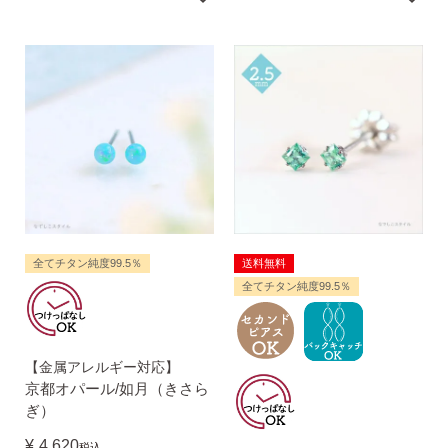
揺れるスタッドピアス
揺れるフックピアス
バックキャッチ
全てチタン純度99.5％
送料無料
全てチタン純度99.5％
ピアスチャーム
【金属アレルギー対応】
予備の替えキャッチ・ケア用品
京都オパール/如月（きさら
ぎ）
¥
4,620
税込