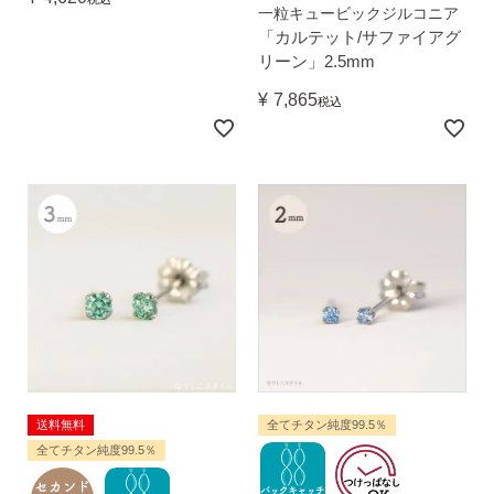
無くした時の片耳ピアス
一粒キュービックジルコニア
「カルテット/サファイアグ
リーン」2.5mm
¥
7,865
全ての商品を見る
税込
ピアスの大きさで選ぶ
シーンで選ぶ
色で選ぶ
誕生石で選ぶ
送料無料
全てチタン純度99.5％
全てチタン純度99.5％
ピアスホール完成までの3stepで選ぶ