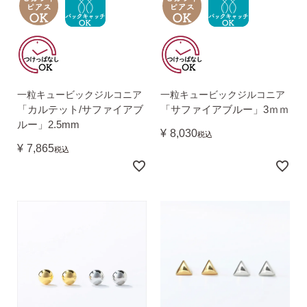
2）
ピアスホールのお悩み相談室
ピアスホールアドバイザーによる、相談実績
約8,000件！
3）
10日間返品保証
一粒キュービックジルコニア
一粒キュービックジルコニア
チタン純度99.5%、素材に自信あり！
もしもお
「カルテット/サファイアブ
「サファイアブルー」3ｍｍ
肌に合わない時にも安心。相談実績約8,000
ルー」2.5mm
件！
¥
8,030
税込
¥
7,865
税込
4）
キャッチの予備
使いやすい「花型シリコンキャッチ」も５ペ
ア、どーんとプレゼント♪
お支払い
配送・送料