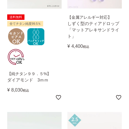
ピアス安心サポート
【金属アレルギー対応】
送料無料
しずく型のティアドロップ
全てチタン純度99.5％
「マットアレキサンドライ
お買い物について
ト」
¥
4,400
税込
なでしこスタイルについて
【純チタン９９．５%】
ダイアモンド 3ｍｍ
ギフト
¥
8,030
税込