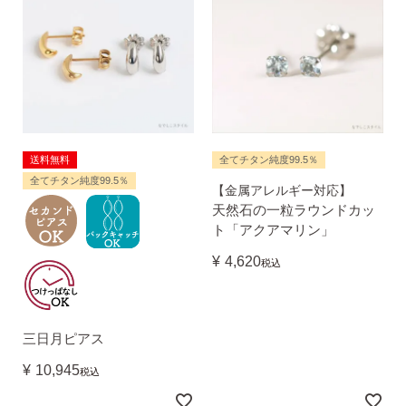
気になるキーワードで探す
#新商品
#大粒ピアス
送料無料
全てチタン純度99.5％
全てチタン純度99.5％
#アイスカラー
#バックキャッチ
【金属アレルギー対応】
天然石の一粒ラウンドカッ
ト「アクアマリン」
¥
4,620
税込
三日月ピアス
¥
10,945
税込
スタッドピアス