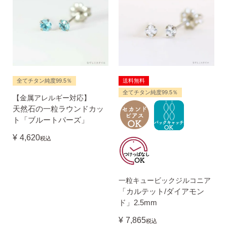
全てチタン純度99.5％
送料無料
季節ごとにリボンのカラーが変わる「特性ピアスケース」
全てチタン純度99.5％
【金属アレルギー対応】
に「お渡し用バック」と季節に合わせた「メッセージカー
天然石の一粒ラウンドカッ
ド」を同封いたします。
ト「ブルートパーズ」
¥
4,620
税込
詳しく見る
一粒キュービックジルコニア
「カルテット/ダイアモン
ド」2.5mm
¥
7,865
税込