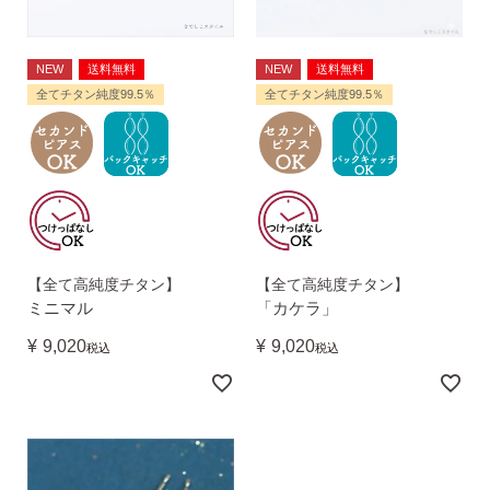
NEW
送料無料
NEW
送料無料
全てチタン純度99.5％
全てチタン純度99.5％
・Amazon Pay
・宅配便
・クレジットカード
全国一律 715円
・銀行振込
7,000円以上購入で
・コンビニ後払
送料無料
・代金引換
【全て高純度チタン】
【全て高純度チタン】
ミニマル
「カケラ」
営業時間
返品について
¥
9,020
¥
9,020
税込
税込
金属アレルギーが出た
平日 9:00〜17:00
場合