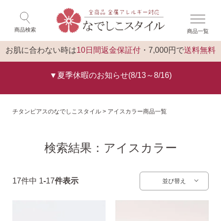
×
ゲスト 様 こんにちは
閉じる
商品検索
商品一覧
ログイン
トップ
お肌に合わない時は
10日間返金保証付
・7,000円で
送料無料
▼夏季休暇のお知らせ(8/13～8/16)
チタンピアスのなでしこスタイル
アイスカラー商品一覧
検索結果：アイスカラー
17
件中
1
-
17
件表示
並び替え