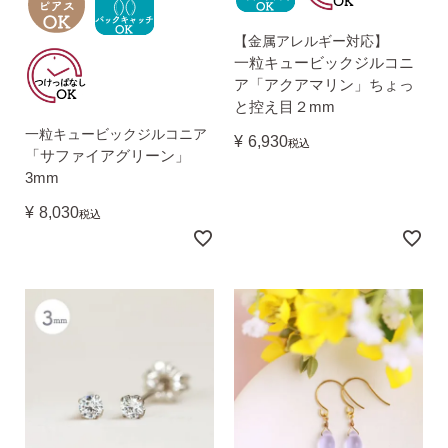
【金属アレルギー対応】
一粒キュービックジルコニ
価格で選ぶ
ア「アクアマリン」ちょっ
と控え目２mm
インスタライブで紹介したピアス
一粒キュービックジルコニア
¥
6,930
税込
「サファイアグリーン」
3mm
¥
8,030
税込
商品レビューを見る
なでしこピアスの使いやすい所や
使いにくい所を、赤裸々にレビューしてます。
読み物を見る
なでしこスタイルのこだわり