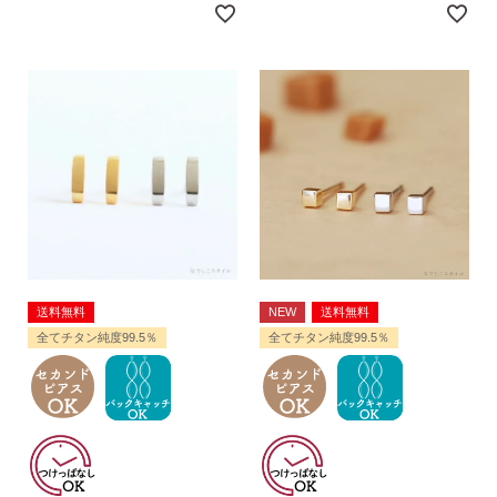
SNS 時々更新中です。
フォローしてみてください。
ピアスの通販ショップ
送料無料
NEW
送料無料
ようこそ！！なでしこスタイルへ！
全てチタン純度99.5％
全てチタン純度99.5％