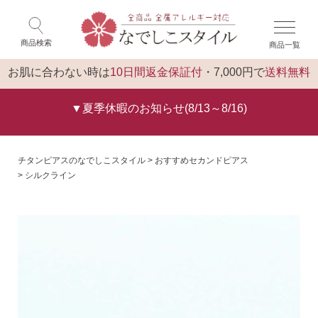
×
ゲスト 様 こんにちは
閉じる
商品検索
商品一覧
ログイン
トップ
お肌に合わない時は
10日間返金保証付
・7,000円で
送料無料
▼夏季休暇のお知らせ(8/13～8/16)
チタンピアスのなでしこスタイル
おすすめセカンドピアス
シルクライン