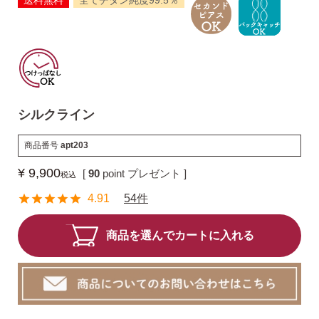
送料無料
全てチタン純度99.5％
揺れるスタッドピアス
揺れるフックピアス
シルクライン
商品番号
apt203
バックキャッチ
¥
9,900
[
90
point プレゼント ]
税込
4.91
54件
ピアスチャーム
商品を選んでカートに入れる
予備の替えキャッチ・ケア用品