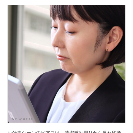
2）
ピアスホールのお悩み相談室
ピアスホールアドバイザーによる、相談実績
約8,000件！
3）
10日間返品保証
チタン純度99.5%、素材に自信あり！
もしもお
肌に合わない時にも安心。相談実績約8,000
件！
4）
キャッチの予備
使いやすい「花型シリコンキャッチ」も５ペ
ア、どーんとプレゼント♪
お支払い
配送・送料
お仕事シーンのピアスは、清潔感や周りから見た印象