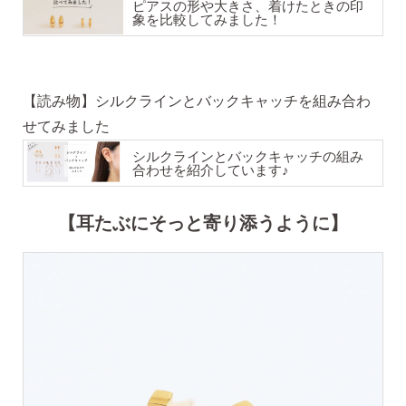
ピアスの形や大きさ、着けたときの印
象を比較してみました！
【読み物】シルクラインとバックキャッチを組み合わ
SNS 時々更新中です。
せてみました
フォローしてみてください。
シルクラインとバックキャッチの組み
合わせを紹介しています♪
【耳たぶにそっと寄り添うように】
ピアスの通販ショップ
ようこそ！！なでしこスタイルへ！