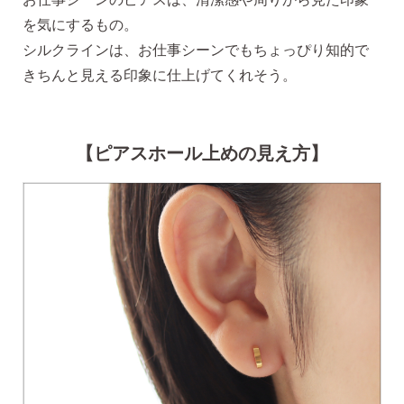
を気にするもの。
シルクラインは、お仕事シーンでもちょっぴり知的で
きちんと見える印象に仕上げてくれそう。
・Amazon Pay
・宅配便
・クレジットカード
全国一律 715円
・銀行振込
7,000円以上購入で
【ピアスホール上めの見え方】
・コンビニ後払
送料無料
・代金引換
営業時間
返品について
金属アレルギーが出た
平日 9:00〜17:00
場合