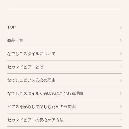
TOP
商品一覧
ピアスホールアドバイザー
なでしこスタイルについて
金野です
セカンドピアスとは
なでしこスタイルの
なでしこピアス安心の理由
安心サポート
なでしこスタイルが99.5%にこだわる理由
1）
「ピアス初めてBOOK」同梱
ピアスを安心して楽しむための豆知識
このBOOKなら、
ピアス初心者さんの素朴な疑問を解消です
セカンドピアスの安心ケア方法
（初回のみ）。