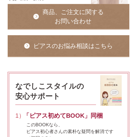
無くした時の片耳ピアス
商品、ご注文に関する
お問い合わせ
全ての商品を見る
ピアスのお悩み相談はこちら
ピアスの大きさで選ぶ
シーンで選ぶ
なでしこスタイルの
色で選ぶ
安心サポート
1）
「ピアス初めてBOOK」同梱
誕生石で選ぶ
このBOOKなら、
ピアス初心者さんの素朴な疑問を解消です
ピアスホール完成までの3stepで選ぶ