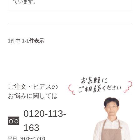
ています。
揺れるスタッドピアス
1
件中
1
-
1
件表示
揺れるフックピアス
バックキャッチ
ご注文・ピアスの
ピアスチャーム
お悩みに関しては
0120-113-
予備の替えキャッチ・ケア用品
163
平日
9:00〜17:00