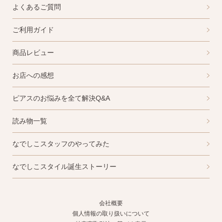
よくあるご質問
2）
ピアスホールのお悩み相談室
ピアスホールアドバイザーによる、相談実績
ご利用ガイド
約8,000件！
商品レビュー
3）
10日間返品保証
チタン純度99.5%、素材に自信あり！
もしもお
お店への感想
肌に合わない時にも安心。相談実績約8,000
件！
ピアスのお悩みを全て解決Q&A
4）
キャッチの予備
読み物一覧
使いやすい「花型シリコンキャッチ」も５ペ
ア、どーんとプレゼント♪
なでしこスタッフのやってみた
なでしこスタイル誕生ストーリー
会社概要
お支払い
配送・送料
個人情報の取り扱いについて