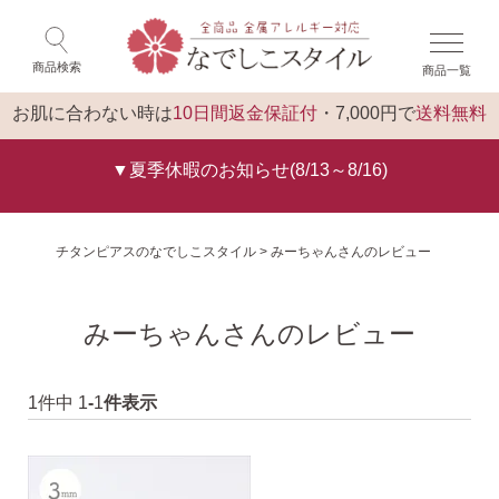
×
ゲスト 様 こんにちは
閉じる
商品検索
商品一覧
ログイン
トップ
お肌に合わない時は
10日間返金保証付
・7,000円で
送料無料
▼夏季休暇のお知らせ(8/13～8/16)
チタンピアスのなでしこスタイル
みーちゃんさんのレビュー
みーちゃんさんのレビュー
1
件中
1
-
1
件表示