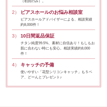
（初回のみ）。
2）
ピアスホールのお悩み相談室
価格で選ぶ
ピアスホールアドバイザーによる、相談実績
約8,000件！
インスタライブで紹介したピアス
3）
10日間返品保証
チタン純度99.5%、素材に自信あり！
もしもお
肌に合わない時にも安心。相談実績約8,000
商品レビューを見る
件！
なでしこピアスの使いやすい所や
使いにくい所を、赤裸々にレビューしてます。
4）
キャッチの予備
使いやすい「花型シリコンキャッチ」も５ペ
ア、どーんとプレゼント♪
読み物を見る
なでしこスタイルのこだわり