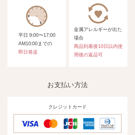
金属アレルギーが出た
平日 9:00〜17:00
場合
AM10:00までの
商品到着後10日以内使
即日発送
季節ごとにリボンのカラーが変わる「特性ピアスケース」
用後の返品可
に「お渡し用バック」と季節に合わせた「メッセージカー
ド」を同封いたします。
お支払い方法
詳しく見る
クレジットカード