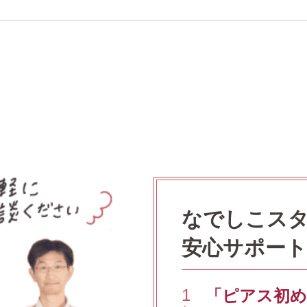
なでしこス
安心サポート
1
「ピアス初め