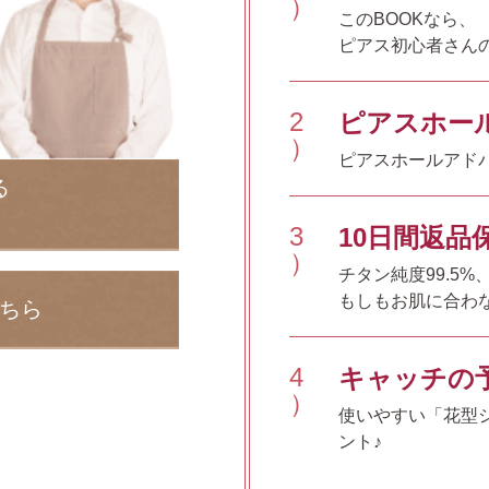
）
このBOOKなら、
ピアス初心者さん
2
ピアスホー
）
ピアスホールアドバ
る
3
10日間返品
）
チタン純度99.5
もしもお肌に合わな
ちら
4
キャッチの
）
使いやすい「花型
ント♪