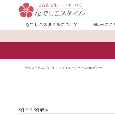
なでしこスタイルに
ついて
99.5%に
こ
チタンピアスのなでしこスタイル
しーさんのレビュー
3
件中
1
-
3
件表示