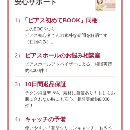
安心サポート
価格で選ぶ
1）
「ピアス初めてBOOK」同梱
このBOOKなら、
ピアス初心者さんの素朴な疑問を解消です
インスタライブで紹介したピアス
（初回のみ）。
2）
ピアスホールのお悩み相談室
ピアスホールアドバイザーによる、相談実績
商品レビューを見る
約8,000件！
なでしこピアスの使いやすい所や
使いにくい所を、赤裸々にレビューしてます。
3）
10日間返品保証
チタン純度99.5%、素材に自信あり！
もしもお
読み物を見る
肌に合わない時にも安心。相談実績約8,000
件！
なでしこスタイルのこだわり
4）
キャッチの予備
使いやすい「花型シリコンキャッチ」も５ペ