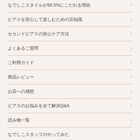
なでしこスタイルが99.5%にこだわる理由
2）
ピアスホールのお悩み相談室
ピアスホールアドバイザーによる、相談実績
ピアスを安心して楽しむための豆知識
約8,000件！
セカンドピアスの安心ケア方法
3）
10日間返品保証
チタン純度99.5%、素材に自信あり！
もしもお
よくあるご質問
肌に合わない時にも安心。相談実績約8,000
件！
ご利用ガイド
4）
キャッチの予備
商品レビュー
使いやすい「花型シリコンキャッチ」も５ペ
ア、どーんとプレゼント♪
お店への感想
ピアスのお悩みを全て解決Q&A
読み物一覧
なでしこスタッフのやってみた
お支払い
配送・送料