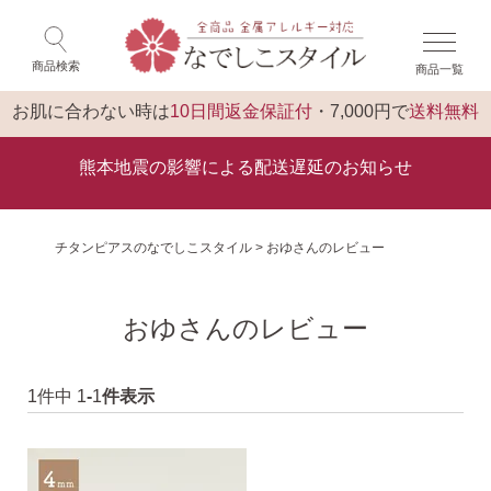
×
ゲスト 様 こんにちは
閉じる
商品検索
商品一覧
ログイン
トップ
お肌に合わない時は
10日間返金保証付
・7,000円で
送料無料
熊本地震の影響による配送遅延のお知らせ
チタンピアスのなでしこスタイル
おゆさんのレビュー
おゆさんのレビュー
1
件中
1
-
1
件表示