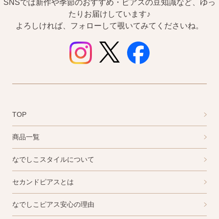
SNSでは新作や季節のおすすめ・ピアスの豆知識など、ゆっ
たりお届けしています♪
よろしければ、フォローして覗いてみてくださいね。
ピアスホールアドバイザー
金野です
TOP
なでしこスタイルの
商品一覧
安心サポート
なでしこスタイルについて
1）
「ピアス初めてBOOK」同梱
セカンドピアスとは
このBOOKなら、
ピアス初心者さんの素朴な疑問を解消です
なでしこピアス安心の理由
（初回のみ）。