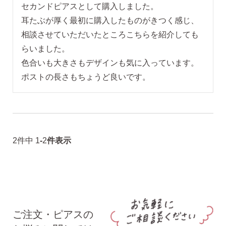
無くした時の片耳ピアス
セカンドピアスとして購入しました。

耳たぶが厚く最初に購入したものがきつく感じ、
相談させていただいたところこちらを紹介しても
全ての商品を見る
らいました。

色合いも大きさもデザインも気に入っています。

ピアスの大きさで選ぶ
シーンで選ぶ
2
件中
1
-
2
件表示
色で選ぶ
誕生石で選ぶ
ご注文・ピアスの
ピアスホール完成までの3stepで選ぶ