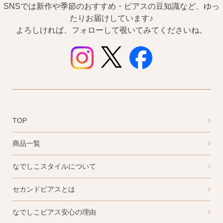
SNSでは新作や季節のおすすめ・ピアスの豆知識など、ゆっ
2）
ピアスホールのお悩み相談室
たりお届けしています♪
ピアスホールアドバイザーによる、相談実績
よろしければ、フォローして覗いてみてくださいね。
約8,000件！
3）
10日間返品保証
チタン純度99.5%、素材に自信あり！
もしもお
肌に合わない時にも安心。相談実績約8,000
件！
4）
キャッチの予備
TOP
使いやすい「花型シリコンキャッチ」も５ペ
ア、どーんとプレゼント♪
商品一覧
なでしこスタイルについて
セカンドピアスとは
なでしこピアス安心の理由
お支払い
配送・送料