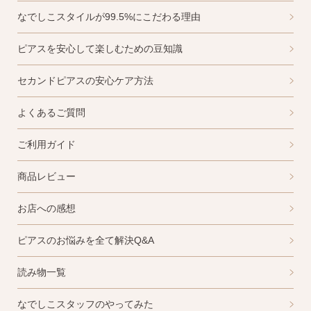
なでしこスタイルが99.5%にこだわる理由
ピアスを安心して楽しむための豆知識
・Amazon Pay
・宅配便
セカンドピアスの安心ケア方法
・クレジットカード
全国一律 715円
・銀行振込
7,000円以上購入で
よくあるご質問
・コンビニ後払
送料無料
・代金引換
ご利用ガイド
商品レビュー
営業時間
返品について
お店への感想
ピアスのお悩みを全て解決Q&A
読み物一覧
金属アレルギーが出た
平日 9:00〜17:00
場合
なでしこスタッフのやってみた