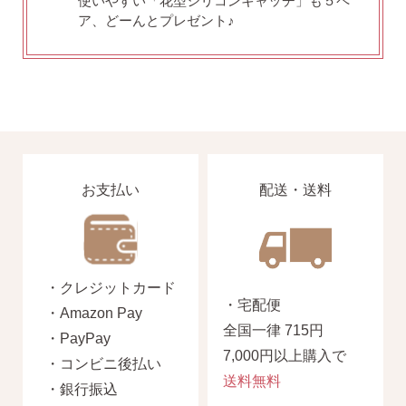
使いやすい「花型シリコンキャッチ」も５ペ
ア、どーんとプレゼント♪
季節ごとにリボンのカラーが変わる「特性ピアスケース」
に「お渡し用バック」と季節に合わせた「メッセージカー
お支払い
配送・送料
ド」を同封いたします。
詳しく見る
・クレジットカード
・宅配便
・Amazon Pay
全国一律 715円
・PayPay
7,000円以上購入で
・コンビニ後払い
送料無料
・銀行振込