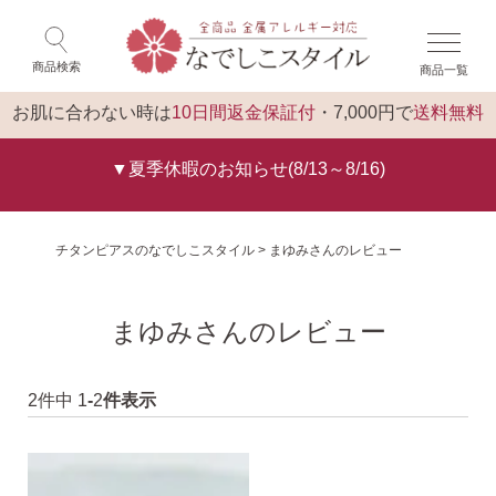
×
ゲスト 様 こんにちは
閉じる
商品検索
商品一覧
ログイン
トップ
お肌に合わない時は
10日間返金保証付
・7,000円で
送料無料
▼夏季休暇のお知らせ(8/13～8/16)
チタンピアスのなでしこスタイル
まゆみさんのレビュー
まゆみさんのレビュー
2
件中
1
-
2
件表示