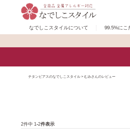
なでしこスタイルに
ついて
99.5%に
こ
チタンピアスのなでしこスタイル
むみさんのレビュー
2
件中
1
-
2
件表示