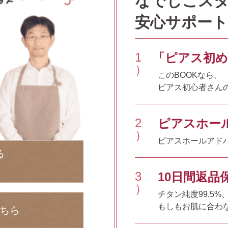
なでしこス
安心サポート
1
「ピアス初め
）
このBOOKなら、
ピアス初心者さん
2
ピアスホー
）
ピアスホールアドバ
る
3
10日間返品
）
チタン純度99.5
もしもお肌に合わな
ちら