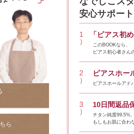
なでしこス
安心サポート
1
「ピアス初め
）
このBOOKなら、
ピアス初心者さん
2
ピアスホー
）
ピアスホールアドバ
る
3
10日間返品
）
チタン純度99.5
もしもお肌に合わな
ちら