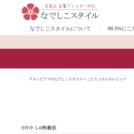
なでしこスタイルに
ついて
99.5%に
こ
チタンピアスのなでしこスタイル
こたろうさんのレビュー
6
件中
1
-
6
件表示