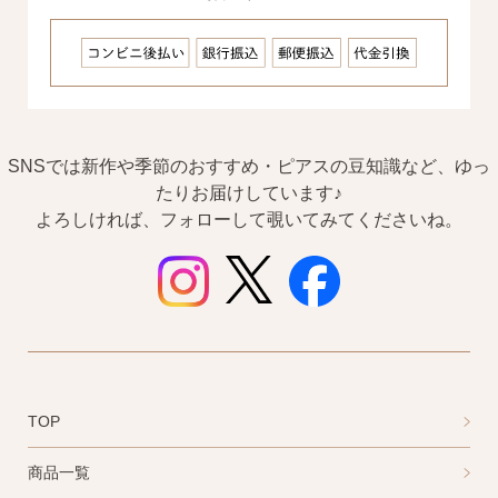
・Amazon Pay
・宅配便
・クレジットカード
全国一律 715円
・銀行振込
SNSでは新作や季節のおすすめ・ピアスの豆知識など、ゆっ
7,000円以上購入で
・コンビニ後払
たりお届けしています♪
送料無料
よろしければ、フォローして覗いてみてくださいね。
・代金引換
営業時間
返品について
TOP
金属アレルギーが出た
平日 9:00〜17:00
商品一覧
場合