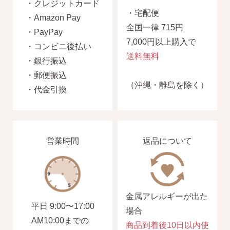
・クレジットカード
・宅配便
・Amazon Pay
全国一律 715円
・PayPay
7,000円以上購入で
・コンビニ後払い
送料無料
・銀行振込
・郵便振込
ピアスホールアドバイザー
（沖縄・離島を除く）
・代金引換
金野です
営業時間
返品について
なでしこスタイルの
安心サポート
1）
「ピアス初めてBOOK」同梱
金属アレルギーが出た
このBOOKなら、
平日 9:00〜17:00
ピアス初心者さんの素朴な疑問を解消です
場合
AM10:00までの
（初回のみ）。
商品到着後10日以内使