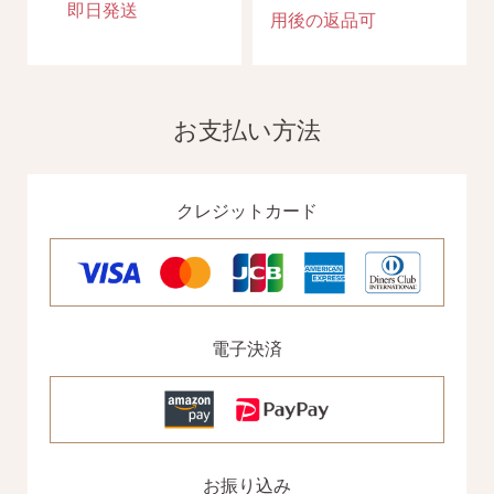
即日発送
用後の返品可
2）
ピアスホールのお悩み相談室
ピアスホールアドバイザーによる、相談実績
約8,000件！
お支払い方法
3）
10日間返品保証
チタン純度99.5%、素材に自信あり！
もしもお
肌に合わない時にも安心。相談実績約8,000
件！
クレジットカード
4）
キャッチの予備
使いやすい「花型シリコンキャッチ」も５ペ
ア、どーんとプレゼント♪
電子決済
お支払い
配送・送料
お振り込み