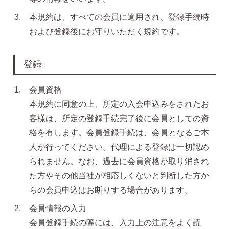
無くした時の片耳ピアス
本規約は、すべての会員に適用され、登録手続時
および登録後にお守りいただく規約です。
全ての商品を見る
登録
ピアスの大きさで選ぶ
会員資格
本規約に同意の上、所定の入会申込みをされたお
客様は、所定の登録手続完了後に会員としての資
シーンで選ぶ
格を有します。会員登録手続は、会員となるご本
人が行ってください。代理による登録は一切認め
色で選ぶ
られません。なお、過去に会員資格が取り消され
た方やその他当社が相応しくないと判断した方か
らの会員申込はお断りする場合があります。
誕生石で選ぶ
会員情報の入力
会員登録手続の際には、入力上の注意をよく読
ピアスホール完成までの3stepで選ぶ