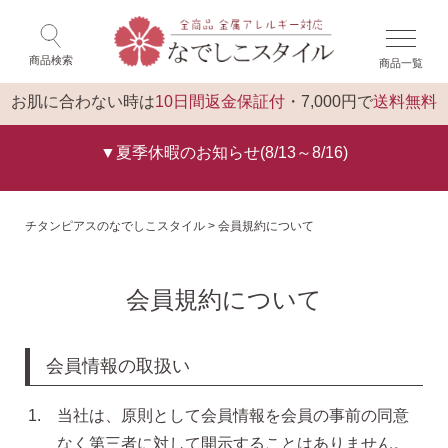
×
ゲスト 様 こんにちは
閉じる
商品検索
商品一覧
ログイン
トップ
お肌に合わない時は
10日間返金保証付
・7,000円で
送料無料
▼夏季休暇のお知らせ(8/13～8/16)
チタンピアスのなでしこスタイル
会員規約について
会員規約について
会員情報の取扱い
当社は、原則として会員情報を会員の事前の同意
なく第三者に対して開示することはありません。