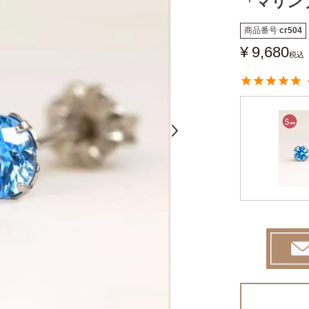
「マリン
商品番号
cr504
¥
9,680
税込