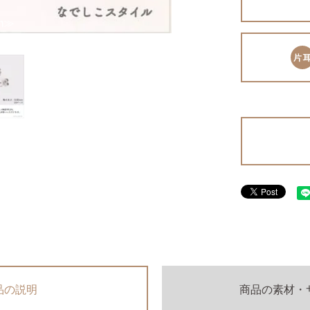
m≫
品の説明
商品の素材
・