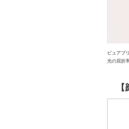
ピュアブ
光の屈折
【