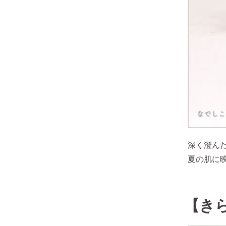
深く澄ん
夏の肌に
【き