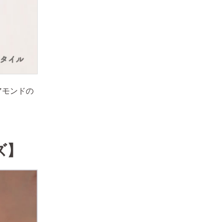
アモンドの
ズ】