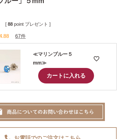
ブルー」５mm
[
88
point プレゼント ]
4.88
67件
≪マリンブルー５
mm≫
カートに入れる
お電話でのご注文
はこちら