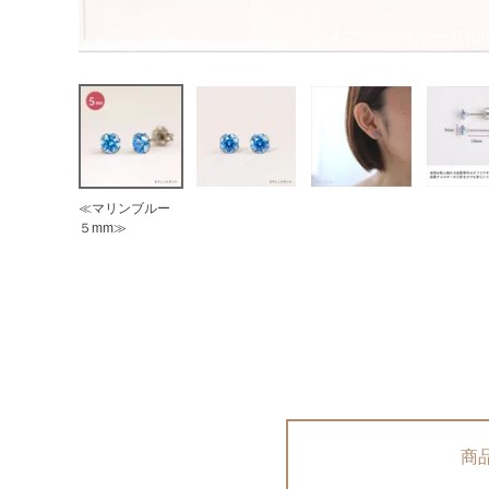
≪マリンブルー５m
≪マリンブルー
５mm≫
商