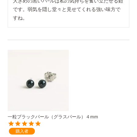
大きめの黒いパ−ルは私の気持ちを奮い立たせる鎧
です。弱気を隠し堂々と見せてくれる強い味方で
ピアス安心サポート
すね。
お買い物について
なでしこスタイルについて
ギフト
一粒ブラックパール（グラスパール）４mm
購入者