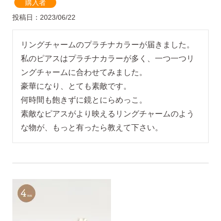
購入者
投稿日
2023/06/22
・Amazon Pay
リングチャームのプラチナカラーが届きました。
・宅配便
・クレジットカード
私のピアスはプラチナカラーが多く、一つ一つリ
全国一律 715円
・銀行振込
ングチャームに合わせてみました。

7,000円以上購入で
・コンビニ後払
豪華になり、とても素敵です。

送料無料
・代金引換
何時間も飽きずに鏡とにらめっこ。

素敵なピアスがより映えるリングチャームのよう
営業時間
返品について
金属アレルギーが出た
平日 9:00〜17:00
場合