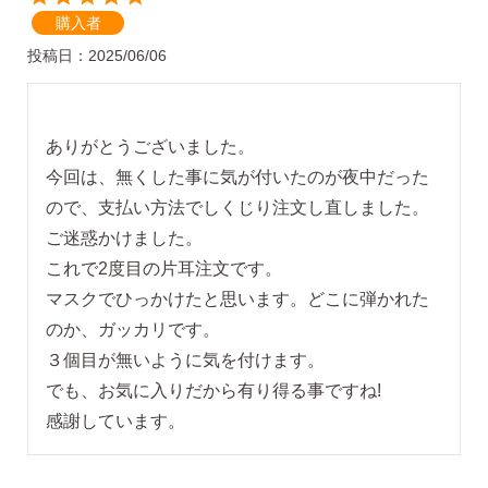
無くした時の片耳ピアス
購入者
投稿日
2025/06/06
全ての商品を見る
ありがとうございました。

今回は、無くした事に気が付いたのが夜中だった
ピアスの大きさで選ぶ
ので、支払い方法でしくじり注文し直しました。
ご迷惑かけました。

シーンで選ぶ
これで2度目の片耳注文です。

マスクでひっかけたと思います。どこに弾かれた
のか、ガッカリです。

色で選ぶ
３個目が無いように気を付けます。

でも、お気に入りだから有り得る事ですね!

誕生石で選ぶ
ピアスホール完成までの3stepで選ぶ