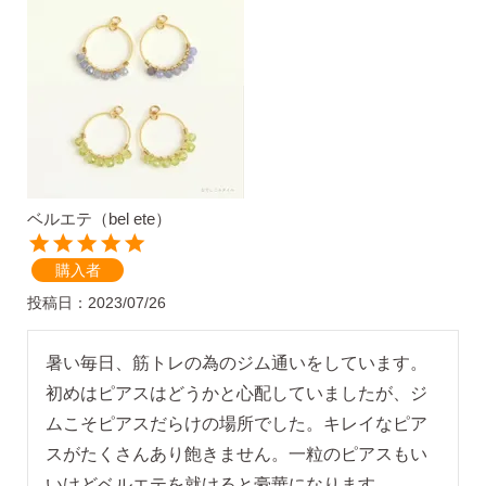
ピアスホールアドバイザー
金野です
ベルエテ（bel ete）
購入者
なでしこスタイルの
投稿日
2023/07/26
安心サポート
暑い毎日、筋トレの為のジム通いをしています。
1）
「ピアス初めてBOOK」同梱
初めはピアスはどうかと心配していましたが、ジ
このBOOKなら、
ムこそピアスだらけの場所でした。キレイなピア
ピアス初心者さんの素朴な疑問を解消です
スがたくさんあり飽きません。一粒のピアスもい
（初回のみ）。
いけどベルエテを就けると豪華になります。
