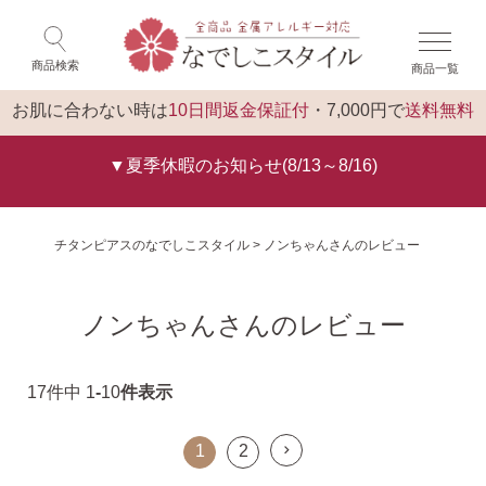
×
ゲスト 様 こんにちは
閉じる
商品検索
商品一覧
ログイン
トップ
お肌に合わない時は
10日間返金保証付
・7,000円で
送料無料
▼夏季休暇のお知らせ(8/13～8/16)
チタンピアスのなでしこスタイル
ノンちゃんさんのレビュー
ノンちゃんさんのレビュー
17
件中
1
-
10
件表示
1
2