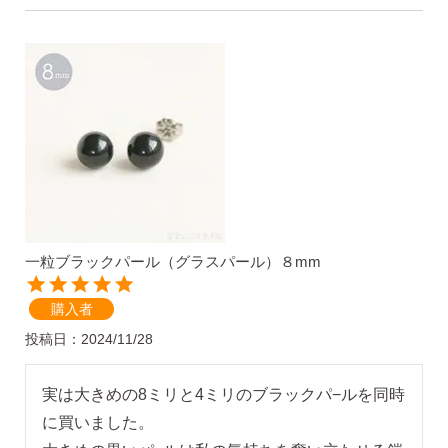
価格で選ぶ
インスタライブで紹介したピアス
商品レビューを見る
なでしこピアスの使いやすい所や
使いにくい所を、赤裸々にレビューしてます。
一粒ブラックパール（グラスパール）８mm
購入者
読み物を見る
投稿日
2024/11/28
実は大きめの8ミリと4ミリのブラックパ−ルを同時
なでしこスタイルのこだわり
に買いました。
