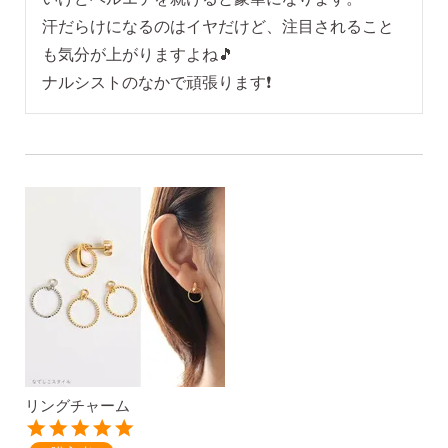
汗だらけになるのはイヤだけど、注目されること
2）
ピアスホールのお悩み相談室
ピアスホールアドバイザーによる、相談実績
も気分が上がりますよね🎵

約8,000件！
ナルシストのなかで頑張ります❗
3）
10日間返品保証
チタン純度99.5%、素材に自信あり！
もしもお
肌に合わない時にも安心。相談実績約8,000
件！
4）
キャッチの予備
使いやすい「花型シリコンキャッチ」も５ペ
ア、どーんとプレゼント♪
リングチャーム
お支払い
配送・送料