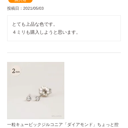
投稿日
2021/05/03
ピアス安心サポート
とても上品な色です。

お買い物について
４ミリも購入しようと思います。
なでしこスタイルについて
ギフト
一粒キュービックジルコニア「ダイアモンド」ちょっと控