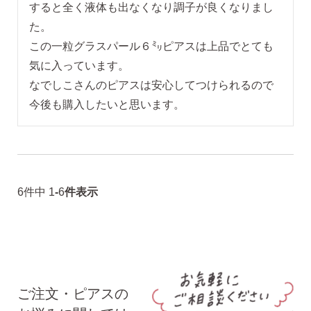
すると全く液体も出なくなり調子が良くなりまし
た。

この一粒グラスパール６㍉ピアスは上品でとても
気に入っています。

なでしこさんのピアスは安心してつけられるので
今後も購入したいと思います。
ピアスホールアドバイザー
金野です
6
件中
1
-
6
件表示
なでしこスタイルの
安心サポート
1）
「ピアス初めてBOOK」同梱
このBOOKなら、
ピアス初心者さんの素朴な疑問を解消です
ご注文・ピアスの
（初回のみ）。