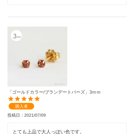
無くした時の片耳ピアス
全ての商品を見る
ピアスの大きさで選ぶ
シーンで選ぶ
「ゴールドカラー/ブランデートパーズ」3ｍｍ
色で選ぶ
購入者
誕生石で選ぶ
投稿日
2021/07/09
とても上品で大人っぽい色です。

ピアスホール完成までの3stepで選ぶ