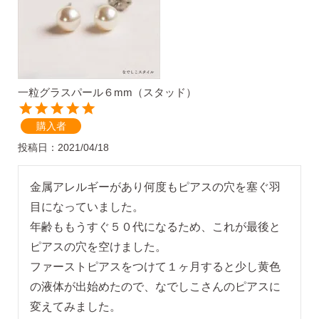
SNS 時々更新中です。
一粒グラスパール６mm（スタッド）
フォローしてみてください。
購入者
投稿日
2021/04/18
ピアスの通販ショップ
金属アレルギーがあり何度もピアスの穴を塞ぐ羽
目になっていました。

ようこそ！！なでしこスタイルへ！
年齢ももうすぐ５０代になるため、これが最後と
ピアスの穴を空けました。

ファーストピアスをつけて１ヶ月すると少し黄色
の液体が出始めたので、なでしこさんのピアスに
変えてみました。
