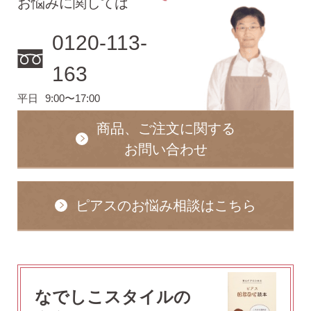
お悩みに関しては
2）
ピアスホールのお悩み相談室
0120-113-
ピアスホールアドバイザーによる、相談実績
約8,000件！
163
3）
10日間返品保証
平日
9:00〜17:00
チタン純度99.5%、素材に自信あり！
もしもお
肌に合わない時にも安心。相談実績約8,000
商品、ご注文に関する
件！
お問い合わせ
4）
キャッチの予備
使いやすい「花型シリコンキャッチ」も５ペ
ア、どーんとプレゼント♪
ピアスのお悩み相談はこちら
なでしこスタイルの
お支払い
配送・送料