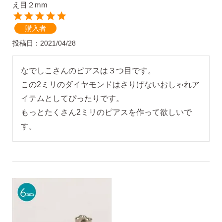
え目２mm
購入者
投稿日
2021/04/28
なでしこさんのピアスは３つ目です。

この2ミリのダイヤモンドはさりげないおしゃれア
季節ごとにリボンのカラーが変わる「特性ピアスケース」
イテムとしてぴったりです。

に「お渡し用バック」と季節に合わせた「メッセージカー
もっとたくさん2ミリのピアスを作って欲しいで
ド」を同封いたします。
す。
詳しく見る