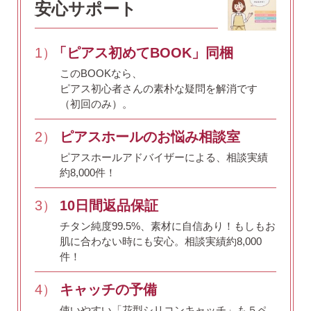
安心サポート
1）
「ピアス初めてBOOK」同梱
・Amazon Pay
このBOOKなら、
・宅配便
・クレジットカード
ピアス初心者さんの素朴な疑問を解消です
全国一律 715円
・銀行振込
（初回のみ）。
7,000円以上購入で
・コンビニ後払
送料無料
2）
ピアスホールのお悩み相談室
・代金引換
ピアスホールアドバイザーによる、相談実績
約8,000件！
3）
10日間返品保証
営業時間
返品について
チタン純度99.5%、素材に自信あり！
もしもお
肌に合わない時にも安心。相談実績約8,000
件！
金属アレルギーが出た
4）
キャッチの予備
平日 9:00〜17:00
場合
使いやすい「花型シリコンキャッチ」も５ペ