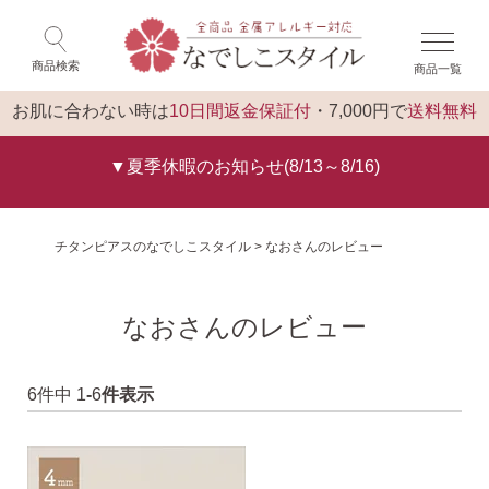
×
ゲスト 様 こんにちは
閉じる
商品検索
商品一覧
ログイン
トップ
お肌に合わない時は
10日間返金保証付
・7,000円で
送料無料
▼夏季休暇のお知らせ(8/13～8/16)
チタンピアスのなでしこスタイル
なおさんのレビュー
なおさんのレビュー
6
件中
1
-
6
件表示