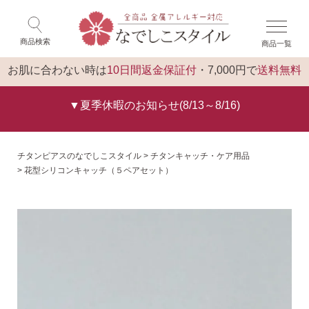
×
ゲスト 様 こんにちは
閉じる
商品検索
商品一覧
ログイン
トップ
お肌に合わない時は
10日間返金保証付
・7,000円で
送料無料
▼夏季休暇のお知らせ(8/13～8/16)
チタンピアスのなでしこスタイル
チタンキャッチ・ケア用品
花型シリコンキャッチ（５ペアセット）