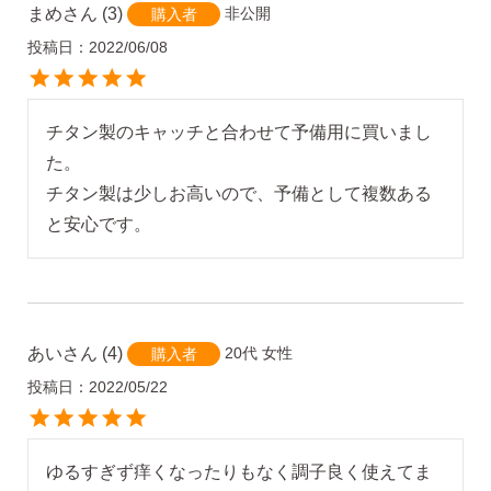
まめ
3
非公開
購入者
投稿日
2022/06/08
チタン製のキャッチと合わせて予備用に買いまし
た。

ピアスホールアドバイザー
チタン製は少しお高いので、予備として複数ある
金野です
と安心です。
なでしこスタイルの
安心サポート
あい
4
20代
女性
購入者
投稿日
2022/05/22
1）
「ピアス初めてBOOK」同梱
このBOOKなら、
ピアス初心者さんの素朴な疑問を解消です
ゆるすぎず痒くなったりもなく調子良く使えてま
（初回のみ）。