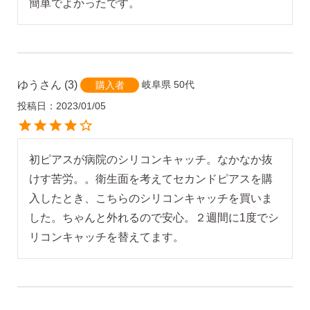
簡単でよかったです。
SNS 時々更新中です。
ゆう
3
岐阜県
50代
購入者
フォローしてみてください。
投稿日
2023/01/05
初ピアスが病院のシリコンキャッチ。なかなか抜
けす苦労。。衛生面を考えてセカンドピアスを購
ピアスの通販ショップ
入したとき、こちらのシリコンキャッチを買いま
ようこそ！！なでしこスタイルへ！
した。ちゃんと外れるので安心。２週間に1度でシ
リコンキャッチを替えてます。