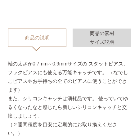
無くした時の片耳ピアス
全ての商品を見る
商品の素材
商品の説明
サイズ説明
ピアスの大きさで選ぶ
軸の太さが0.7mm～0.9mmサイズの スタットピアス、
フックピアスにも使える万能キャッチです。 （なでし
シーンで選ぶ
こピアスやお手持ちの全てのピアスに使うことができ
ます）
色で選ぶ
また、シリコンキャッチは消耗品です。 使っていてゆ
るくなったなと感じたら新しいシリコンキャッチと交
換しましょう。
誕生石で選ぶ
（２週間程度を目安に定期的にお取り換えくださ
い。）
ピアスホール完成までの3stepで選ぶ