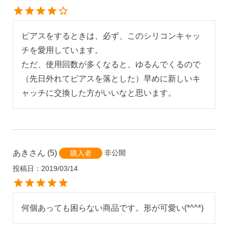
ピアスをするときは、必ず、このシリコンキャッ
・Amazon Pay
チを愛用しています。

・宅配便
・クレジットカード
ただ、使用回数が多くなると、ゆるんでくるので
全国一律 715円
・銀行振込
（先日外れてピアスを落とした）早めに新しいキ
7,000円以上購入で
・コンビニ後払
ャッチに交換した方がいいなと思います。
送料無料
・代金引換
営業時間
返品について
あき
5
非公開
購入者
投稿日
2019/03/14
金属アレルギーが出た
平日 9:00〜17:00
場合