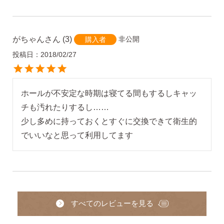
AM10:00までの
商品到着後10日以内使
即日発送
用後の返品可
がちゃん
3
非公開
購入者
投稿日
2018/02/27
ホールが不安定な時期は寝てる間もするしキャッ
チも汚れたりするし……

少し多めに持っておくとすぐに交換できて衛生的
でいいなと思って利用してます
すべてのレビューを見る