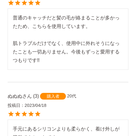
普通のキャッチだと髪の毛が絡まることが多かっ
たため、こちらを使用しています。

肌トラブルだけでなく、使用中に外れそうになっ
たことも一切ありません。今後もずっと愛用する
季節ごとにリボンのカラーが変わる「特性ピアスケース」
つもりです!!
に「お渡し用バック」と季節に合わせた「メッセージカー
ド」を同封いたします。
詳しく見る
ぬぬぬ
3
20代
購入者
投稿日
2023/04/18
手元にあるシリコンよりも柔らかく、着け外しが