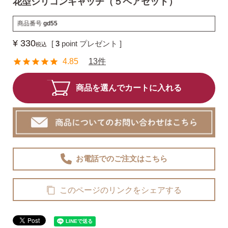
花型シリコンキャッチ（５ペアセット）
商品番号
gd55
揺れるスタッドピアス
¥
330
[
3
point プレゼント ]
税込
4.85
13件
揺れるフックピアス
商品を選んでカートに入れる
バックキャッチ
ピアスチャーム
お電話でのご注文
はこちら
このページのリンクをシェアする
予備の替えキャッチ・ケア用品