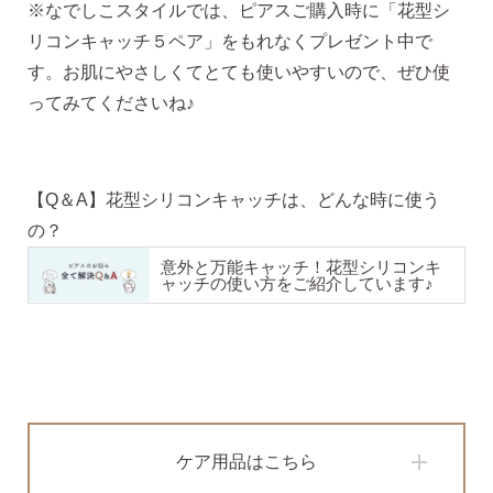
※なでしこスタイルでは、ピアスご購入時に「花型シ
リコンキャッチ５ペア」をもれなくプレゼント中で
す。お肌にやさしくてとても使いやすいので、ぜひ使
価格で選ぶ
ってみてくださいね♪
インスタライブで紹介したピアス
【Q＆A】花型シリコンキャッチは、どんな時に使う
の？
商品レビューを見る
意外と万能キャッチ！花型シリコンキ
なでしこピアスの使いやすい所や
ャッチの使い方をご紹介しています♪
使いにくい所を、赤裸々にレビューしてます。
読み物を見る
なでしこスタイルのこだわり
ケア用品はこちら