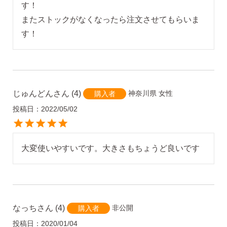
す！

2）
ピアスホールのお悩み相談室
またストックがなくなったら注文させてもらいま
ピアスホールアドバイザーによる、相談実績
す！
約8,000件！
3）
10日間返品保証
チタン純度99.5%、素材に自信あり！
もしもお
肌に合わない時にも安心。相談実績約8,000
じゅんどん
4
神奈川県
女性
購入者
件！
投稿日
2022/05/02
4）
キャッチの予備
使いやすい「花型シリコンキャッチ」も５ペ
ア、どーんとプレゼント♪
大変使いやすいです。大きさもちょうど良いです
なっち
4
非公開
購入者
お支払い
配送・送料
投稿日
2020/01/04