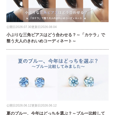
・Amazon Pay
公開日
2026.07.30
更新日
2026.08.04
・宅配便
・クレジットカード
小ぶりな三角ピアスはどう合わせる？～「カケラ」で
全国一律 715円
・銀行振込
整う大人のきれいめコーディネート～
7,000円以上購入で
・コンビニ後払
送料無料
・代金引換
営業時間
返品について
金属アレルギーが出た
公開日
2026.06.12
更新日
2026.06.12
平日 9:00〜17:00
場合
夏のブルー、今年はどっちを選ぶ？～ブルー比較して