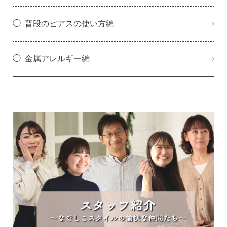
普段のピアスの使い方編
金属アレルギー編
ピアスホールアドバイザー
金野です
なでしこスタイルの
安心サポート
1）
「ピアス初めてBOOK」同梱
このBOOKなら、
ピアス初心者さんの素朴な疑問を解消です
（初回のみ）。