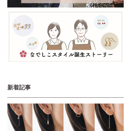
2）
ピアスホールのお悩み相談室
ピアスホールアドバイザーによる、相談実績
約8,000件！
3）
10日間返品保証
チタン純度99.5%、素材に自信あり！
もしもお
肌に合わない時にも安心。相談実績約8,000
件！
4）
キャッチの予備
使いやすい「花型シリコンキャッチ」も５ペ
ア、どーんとプレゼント♪
新着記事
お支払い
配送・送料