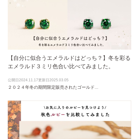
SNS 時々更新中です。
フォローしてみてください。
【自分に似合うエメラルドはどっち？】冬を彩る
エメラルド３ミリ色合い比べてみました。
公開日
2024.11.17
更新日
2025.03.05
ピアスの通販ショップ
２０２４年冬の期間限定販売されたゴールド...
ようこそ！！なでしこスタイルへ！