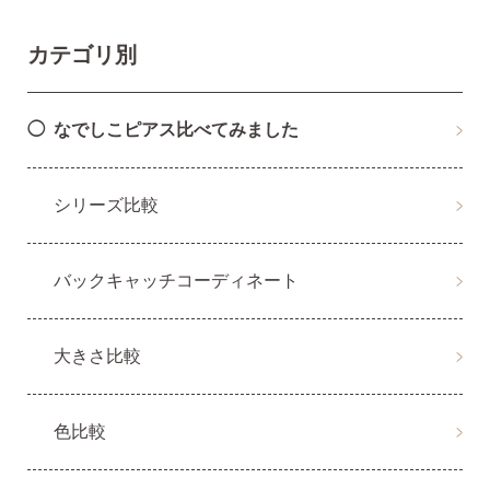
カテゴリ別
・Amazon Pay
・宅配便
なでしこピアス比べてみました
・クレジットカード
全国一律 715円
・銀行振込
7,000円以上購入で
・コンビニ後払
シリーズ比較
送料無料
・代金引換
バックキャッチコーディネート
営業時間
返品について
大きさ比較
色比較
金属アレルギーが出た
平日 9:00〜17:00
場合