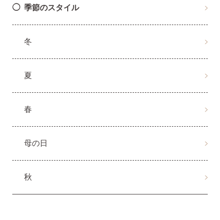
AM10:00までの
季節のスタイル
商品到着後10日以内使
即日発送
用後の返品可
冬
夏
春
母の日
秋