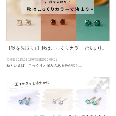
ピアスホール完成までの3stepで選ぶ
価格で選ぶ
インスタライブで紹介したピアス
【秋を先取り♪】秋はこっくりカラーで決まり。
商品レビューを見る
公開日
2025.08.18
更新日
2025.09.01
なでしこピアスの使いやすい所や
秋といえば、こっくりと深みのある色が恋し...
使いにくい所を、赤裸々にレビューしてます。
読み物を見る
なでしこスタイルのこだわり