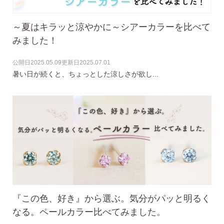
ピアス安心サポート
～夏はキラッと涼やかに～シアーカラーを比べて
みました！
お買い物について
公開日
2025.05.09
更新日
2025.07.01
暑い日が続くと、ちょっとした涼しさが欲し...
なでしこスタイルについて
ギフト
『この色、好き』から選ぶ。気分がパッと明るく
なる。ペールカラー比べてみました。