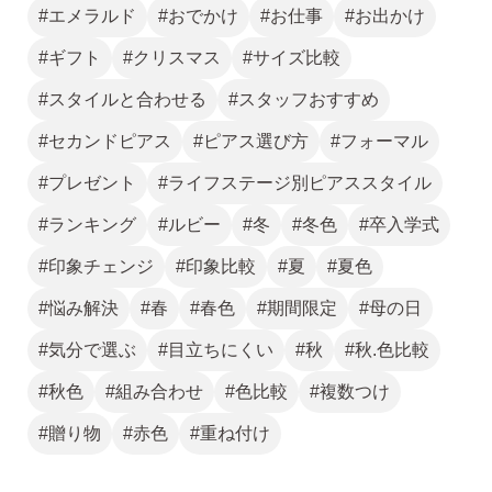
#エメラルド
#おでかけ
#お仕事
#お出かけ
2）
ピアスホールのお悩み相談室
#ギフト
#クリスマス
#サイズ比較
ピアスホールアドバイザーによる、相談実績
約8,000件！
#スタイルと合わせる
#スタッフおすすめ
3）
10日間返品保証
#セカンドピアス
#ピアス選び方
#フォーマル
チタン純度99.5%、素材に自信あり！
もしもお
#プレゼント
#ライフステージ別ピアススタイル
肌に合わない時にも安心。相談実績約8,000
件！
#ランキング
#ルビー
#冬
#冬色
#卒入学式
4）
キャッチの予備
#印象チェンジ
#印象比較
#夏
#夏色
使いやすい「花型シリコンキャッチ」も５ペ
#悩み解決
#春
#春色
#期間限定
#母の日
ア、どーんとプレゼント♪
#気分で選ぶ
#目立ちにくい
#秋
#秋.色比較
#秋色
#組み合わせ
#色比較
#複数つけ
#贈り物
#赤色
#重ね付け
お支払い
配送・送料