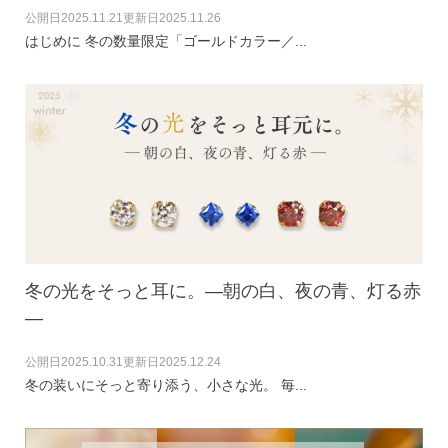
無くした時の片耳ピアス
公開日
2025.11.21
更新日
2025.11.26
はじめに 冬の数量限定「ゴールドカラー／...
全ての商品を見る
ピアスの大きさで選ぶ
シーンで選ぶ
冬の光をそっと耳に。―朝の白、夜の青、灯る赤
―
色で選ぶ
公開日
2025.10.31
更新日
2025.12.24
冬の装いにそっと寄り添う、小さな光。 毎...
誕生石で選ぶ