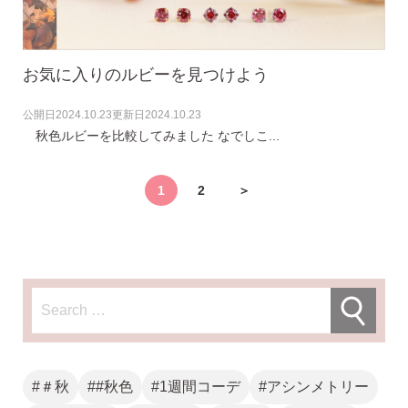
お気に入りのルビーを見つけよう
公開日
2024.10.23
更新日
2024.10.23
秋色ルビーを比較してみました なでしこ...
ピアスホールアドバイザー
金野です
1
2
＞
なでしこスタイルの
安心サポート
1）
「ピアス初めてBOOK」同梱
このBOOKなら、
ピアス初心者さんの素朴な疑問を解消です
#＃秋
##秋色
#1週間コーデ
#アシンメトリー
（初回のみ）。