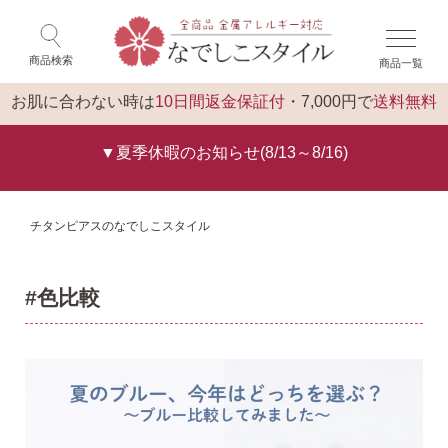
×
閉じる
商品検索
商品一覧
ログイン
トップ
お肌に合わない時は
10日間返金保証付
・7,000円で
送料無料
▼夏季休暇のお知らせ(8/13～8/16)
チタンピアスのなでしこスタイル
#色比較