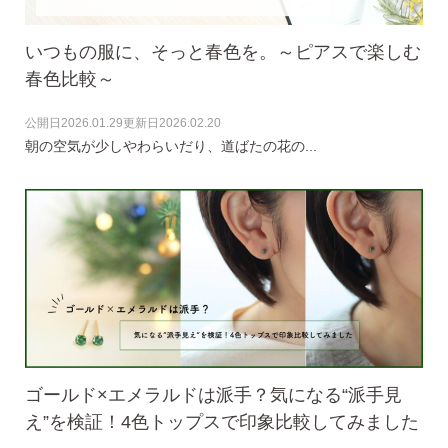
いつもの服に、そっと春色を。～ピアスで楽しむ
揺れるスタッドピアス
春色比較～
公開日
2026.01.29
更新日
2026.02.20
揺れるフックピアス
朝の空気が少しやわらいだり、道ばたの花の...
バックキャッチ
ピアスチャーム
予備の替えキャッチ・ケア用品
ゴールド×エメラルドは派手？気になる“派手見
え”を検証！4色トップスで印象比較してみました