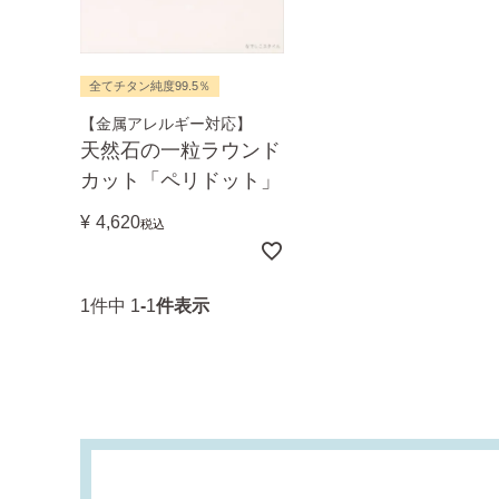
全てチタン純度99.5％
【金属アレルギー対応】
天然石の一粒ラウンド
カット「ペリドット」
¥
4,620
税込
1
件中
1
-
1
件表示