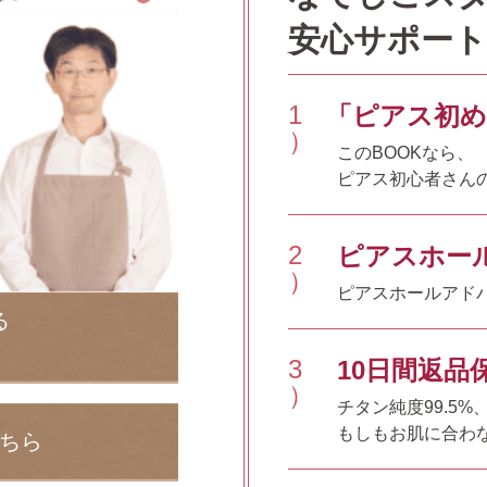
安心サポート
1
「ピアス初め
）
このBOOKなら、
ピアス初心者さん
2
ピアスホー
）
ピアスホールアドバ
る
3
10日間返品
）
チタン純度99.5
もしもお肌に合わな
ちら