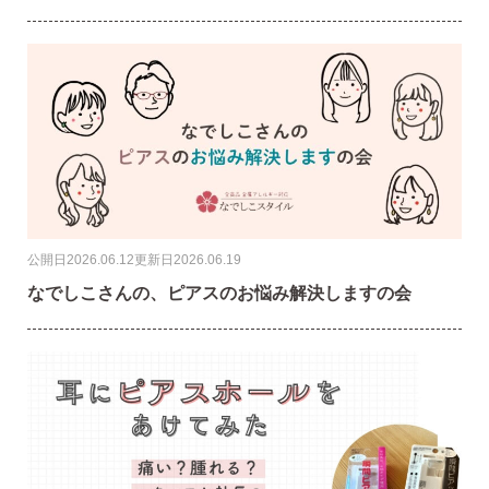
2）
ピアスホールのお悩み相談室
ピアスホールアドバイザーによる、相談実績
約8,000件！
3）
10日間返品保証
チタン純度99.5%、素材に自信あり！
もしもお
肌に合わない時にも安心。相談実績約8,000
件！
4）
キャッチの予備
公開日
2026.06.12
更新日
2026.06.19
使いやすい「花型シリコンキャッチ」も５ペ
なでしこさんの、ピアスのお悩み解決しますの会
ア、どーんとプレゼント♪
お支払い
配送・送料