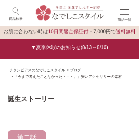
×
閉じる
商品検索
商品一覧
ログイン
トップ
お肌に合わない時は
10日間返金保証付
・7,000円で
送料無料
▼夏季休暇のお知らせ(8/13～8/16)
チタンピアスのなでしこスタイル
ブログ
「今まで考えたことなかった・・・。」安いアクセサリーの素材
誕生ストーリー
第二話