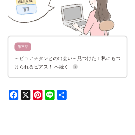
ピアス安心サポート
お買い物について
第三話
～ピュアチタンとの出会い～見つけた！私にもつ
なでしこスタイルについて
けられるピアス！
へ続く
ギフト
Facebook
X
Pinterest
Line
共
有