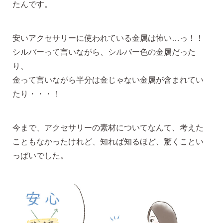
ピアスホール完成までの3stepで選ぶ
たんです。
価格で選ぶ
安いアクセサリーに使われている金属は怖い…っ！！
シルバーって言いながら、シルバー色の金属だった
り、
インスタライブで紹介したピアス
金って言いながら半分は金じゃない金属が含まれてい
たり・・・！
商品レビューを見る
なでしこピアスの使いやすい所や
今まで、アクセサリーの素材についてなんて、考えた
使いにくい所を、赤裸々にレビューしてます。
こともなかったけれど、知れば知るほど、驚くことい
っぱいでした。
読み物を見る
なでしこスタイルのこだわり