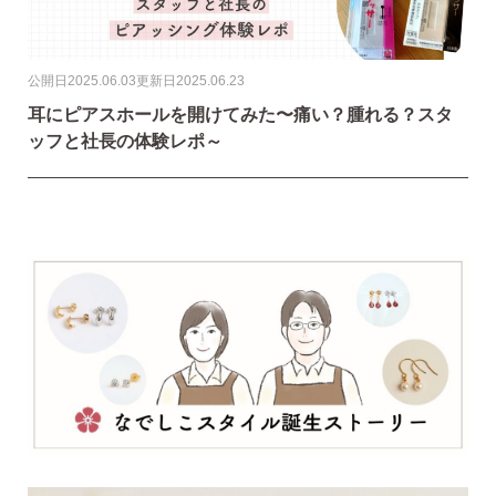
公開日
2025.06.03
更新日
2025.06.23
・Amazon Pay
耳にピアスホールを開けてみた〜痛い？腫れる？スタ
・宅配便
・クレジットカード
ッフと社長の体験レポ～
全国一律 715円
・銀行振込
7,000円以上購入で
・コンビニ後払
送料無料
・代金引換
営業時間
返品について
金属アレルギーが出た
平日 9:00〜17:00
場合