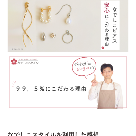
AM10:00までの
商品到着後10日以内使
即日発送
用後の返品可
なでしこスタイルを
利用した感想