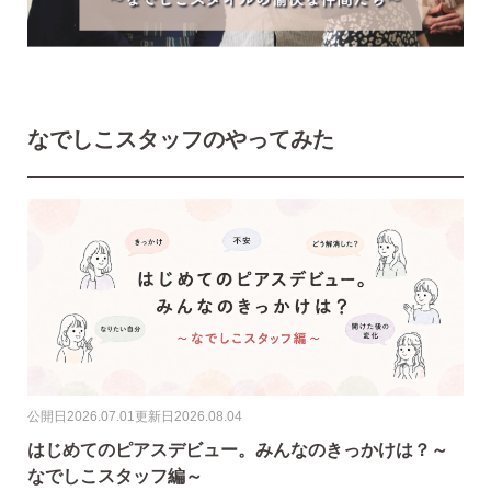
なでしこスタッフのやってみた
ピアスホールアドバイザー
金野です
なでしこスタイルの
安心サポート
1）
「ピアス初めてBOOK」同梱
公開日
2026.07.01
更新日
2026.08.04
このBOOKなら、
はじめてのピアスデビュー。みんなのきっかけは？～
ピアス初心者さんの素朴な疑問を解消です
なでしこスタッフ編～
（初回のみ）。